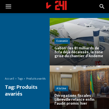
Economie
Gabon : les 81 milliards de
fcfa déjà décaissés, la zone
grise du chantier d’Andeme
Accueil
Tags
Produits avariés
Tag:
Produits
A la Une
avariés
Dérogations fiscales :
Libreville relance enfin
l’audit promis hier