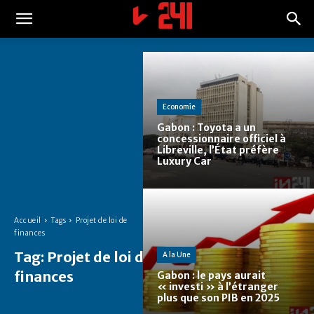
Economie
Gabon : Toyota a un
concessionnaire officiel à
Libreville, l’État préfère
Luxury Car
Accueil
Tags
Projet de loi de
finances
Tag:
Projet de loi de
A la Une
finances
Gabon : le pays aurait
« investi » à l’étranger
plus que son PIB en 2025