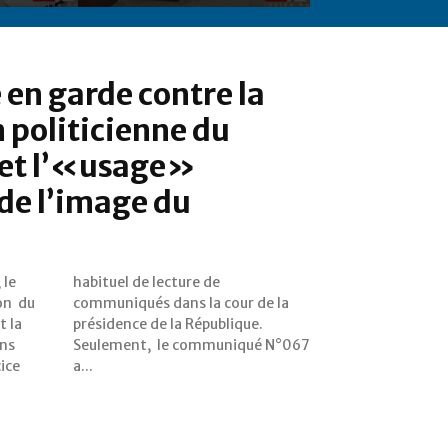
 en garde contre la
 politicienne du
et l’«usage»
de l’image du
 le
de
on du
de la
t la
ue.
ons
067
cice
a...