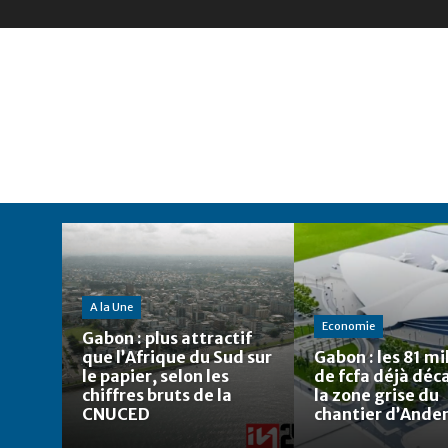
A la Une
Economie
Gabon : plus attractif
que l’Afrique du Sud sur
Gabon : les 81 mi
le papier, selon les
de fcfa déjà déca
chiffres bruts de la
la zone grise du
CNUCED
chantier d’And