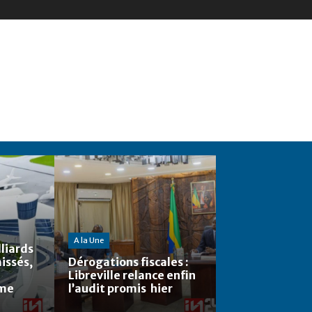
A la Une
lliards
issés,
Dérogations fiscales :
Libreville relance enfin
eme
l’audit promis hier