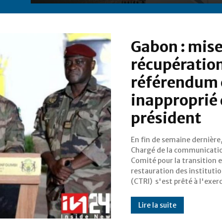
Gabon : mise
récupération
référendum 
inapproprié 
président
En fin de semaine dernière,
habituel de lecture 
Chargé de la communicati
communiqués dans la cour 
Comité pour la transition e
présidence de la Républiq
restauration des instituti
Seulement, le communiqué N°
(CTRI) s'est prêté à l'exer
Lire la suite