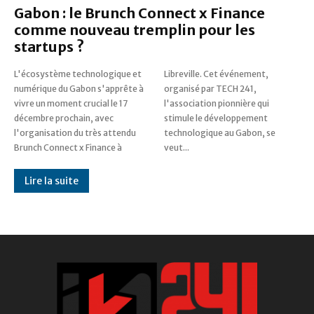
Gabon : le Brunch Connect x Finance
comme nouveau tremplin pour les
startups ?
L'écosystème technologique et
Libreville. Cet événement,
numérique du Gabon s'apprête à
organisé par TECH 241,
vivre un moment crucial le 17
l'association pionnière qui
décembre prochain, avec
stimule le développement
l'organisation du très attendu
technologique au Gabon, se
Brunch Connect x Finance à
veut...
Lire la suite