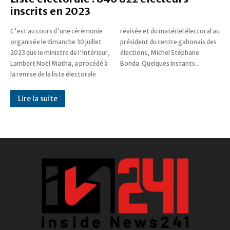
inscrits en 2023
C'est au cours d'une cérémonie
révisée et du matériel électoral au
organisée le dimanche 30 juillet
président du centre gabonais des
2023 que le ministre de l'Intérieur,
élections, Michel Stéphane
Lambert Noël Matha, a procédé à
Bonda. Quelques instants...
la remise de la liste électorale
Lire la suite