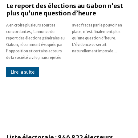
Le report des élections au Gabon n’est
plus qu’une question d’heure
A en croire plusieurs sources
avec fracas par le pouvoir en
concordantes, l’annonce du
place, n'est finalement plus
report des élections générales au
qu'une question d'heure.
Gabon, récemment évoquée par
L'évidence se serait
l'opposition et certains acteurs
naturellement imposée....
de la société civile, mais rejetée
Lire la suite
Liste électorale : 846 822 électeurs