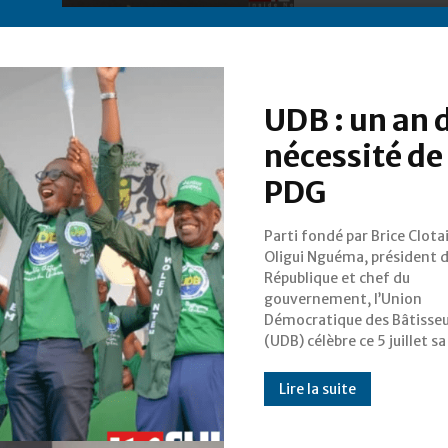
UDB : un an d
nécessité de
PDG
Parti fondé par Brice Clota
première année d’existence.
Oligui Nguéma, président d
anniversaire marqué par plusi
République et chef du
initiatives militantes et une
gouvernement, l’Union
volonté de renforcer ses rangs.
Démocratique des Bâtisse
(UDB) célèbre ce 5 juillet sa
Lire la suite