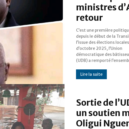
ministres d’
retour
C’est une première politiq
mairies centrales des neu
depuis le début de la Transi
capitales provinciales du Ga
l’issue des élections locales
succès total confère au parti
d’octobre 2025, l’Union
présidentiel un ancrage
démocratique des bâtisseu
(UDB) a remporté l’ensemb
Lire la suite
Sortie de l’U
un soutien m
Oligui Ngu