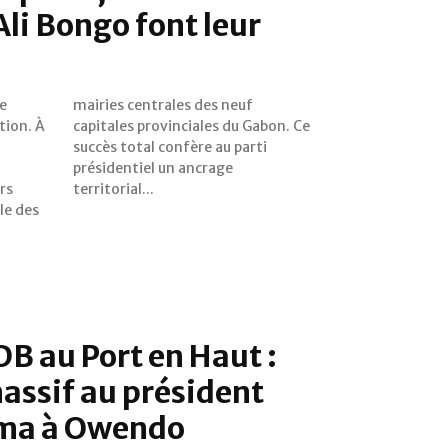
Ali Bongo font leur
ue
f
tion. À
bon. Ce
rs
territorial...
le des
DB au Port en Haut :
assif au président
ema à Owendo