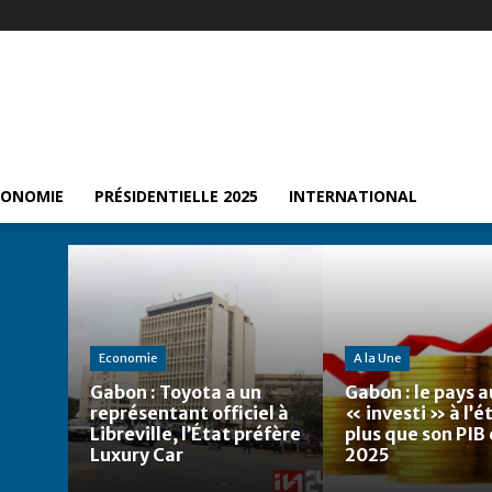
CONOMIE
PRÉSIDENTIELLE 2025
INTERNATIONAL
Economie
A la Une
Gabon : Toyota a un
Gabon : le pays a
représentant officiel à
« investi » à l’
Libreville, l’État préfère
plus que son PIB
Luxury Car
2025