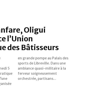
anfare, Oligui
e l’Union
e des Bâtisseurs
e
s
medi 5
e à la
cratique
ement
d’une
orchestrée, partisans...
ganisée