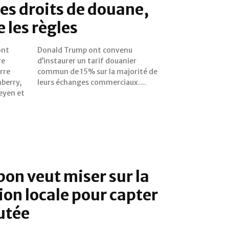
es droits de douane,
e les règles
ont
enu
re
er
rre
é de
berry,
leurs échanges commerciaux....
Leyen et
bon veut miser sur la
on locale pour capter
outée