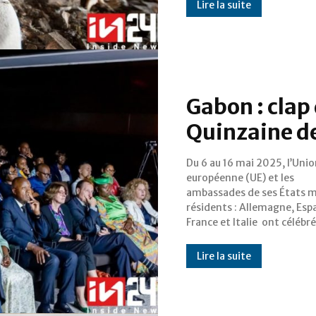
Lire la suite
Gabon : clap 
Quinzaine de
Du 6 au 16 mai 2025, l’Uni
Gabon une nouvelle édition de 
européenne (UE) et les
Quinzaine de l’Europe. Placée sous
ambassades de ses États 
le thème des « Impuls
résidents : Allemagne, Esp
France et Italie ont célébré
Lire la suite