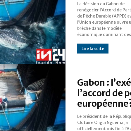
La décision du Gabon de
dernières décennies. En
renégocier l’Accord de Par
dénonçant un partena
de Pêche Durable (APPD) a
profondément déséquilibré
l’Union européenne ouvre 
Libreville entend désorm
brèche dans le modèle
réorienter sa politique vers un
économique dominant des
Lire la suite
Gabon : l’exé
l’accord de 
européenne
Le président de la Républiq
européenne. Conclu en 20
Clotaire Oligui Nguema, a
accord autorisait 33 navires
officiellement mis fin à l’
européens, principa