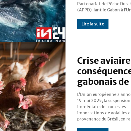
Partenariat de Pêche Dura
français et espagnols, à exploi
(APPD) liant le Gabon à l’U
Lire la suite
Crise aviaire
conséquence
gabonais de l
L’Union européenne a annon
la détection d’un foyer de
19 mai 2025, la suspension
aviaire hautement pathogène
immédiate de toutes les
dans le sud du pays. Cette décision
importations de volailles 
provenance du Brésil, en ra