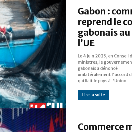
Gabon : com
reprend le c
gabonais au 
l’UE
Le 4 juin 2025, en Conseil 
européenne depuis 2007. S
ministres, le gouvernemen
mois plus tard, le 15 janvier 202
gabonais a dénoncé
le Comité ministériel de pilotage,
unilatéralement l'accord 
qui liait le pays à l'Union
Lire la suite
Commerce mo