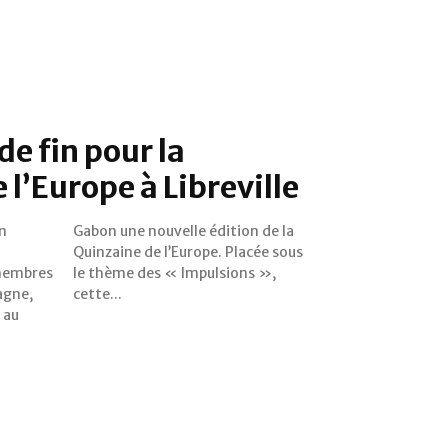
de fin pour la
 l’Europe à Libreville
on
la
membres
ions »,
agne,
cette...
 au