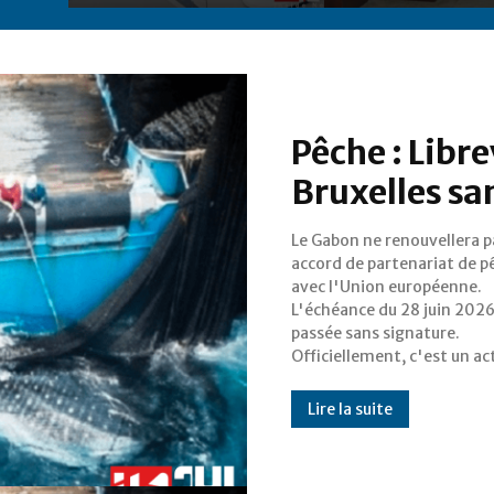
Pêche : Libre
Bruxelles san
Le Gabon ne renouvellera p
souveraineté économiqu
accord de partenariat de p
reprise de contrôle sur
avec l'Union européenne.
ressources halieutiques
L'échéance du 28 juin 2026
longtemps sous-valorisées. 
passée sans signature.
Officiellement, c'est un ac
Lire la suite