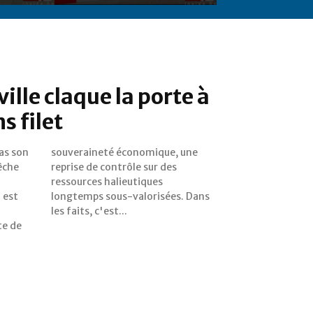
ville claque la porte à
s filet
as son
e, une
êche
 des
 est
Dans
les faits, c'est...
te de