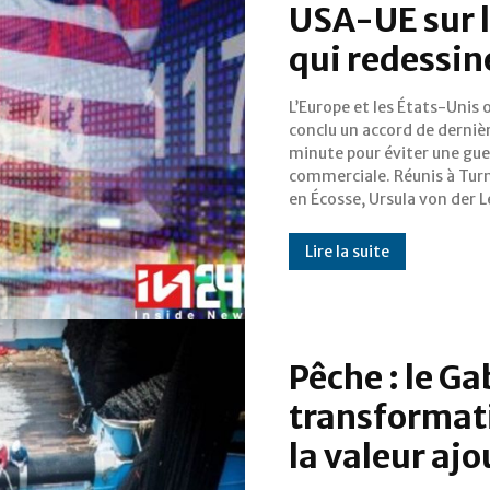
USA-UE sur l
qui redessin
L’Europe et les États-Unis 
Donald Trump ont conv
conclu un accord de derniè
d’instaurer un tarif douani
minute pour éviter une gue
commun de 15% sur la majorit
commerciale. Réunis à Turn
en Écosse, Ursula von der 
Lire la suite
Pêche : le Ga
transformati
la valeur aj