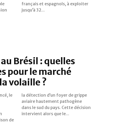
ble
ter
nion
jusqu’à 32...
 au Brésil : quelles
s pour le marché
a volaille ?
cé, le
 grippe
en
intervient alors que le...
ison de