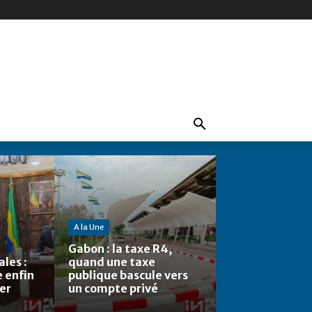
A la Une
Gabon : la taxe R4,
les :
quand une taxe
e enfin
publique bascule vers
ier
un compte privé