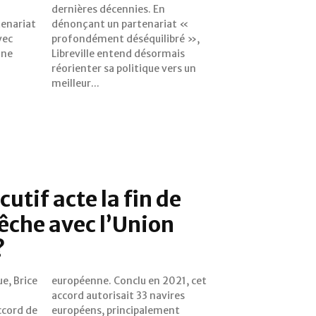
tenariat
riat «
vec
 »,
une
ais
meilleur...
cutif acte la fin de
pêche avec l’Union
?
ue, Brice
21, cet
Accord de
lement