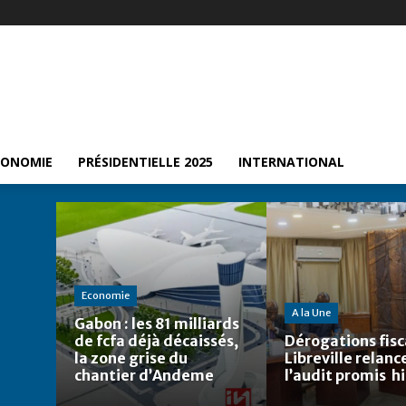
CONOMIE
PRÉSIDENTIELLE 2025
INTERNATIONAL
Economie
A la Une
Gabon : les 81 milliards
de fcfa déjà décaissés,
Dérogations fisca
la zone grise du
Libreville relanc
chantier d’Andeme
l’audit promis h