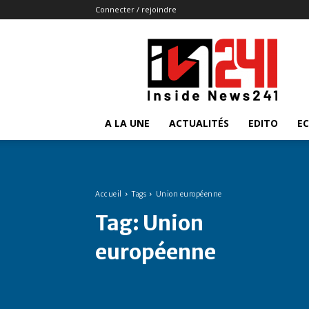
Connecter / rejoindre
Insidenews241
A LA UNE
ACTUALITÉS
EDITO
E
Accueil
Tags
Union européenne
Tag:
Union
européenne