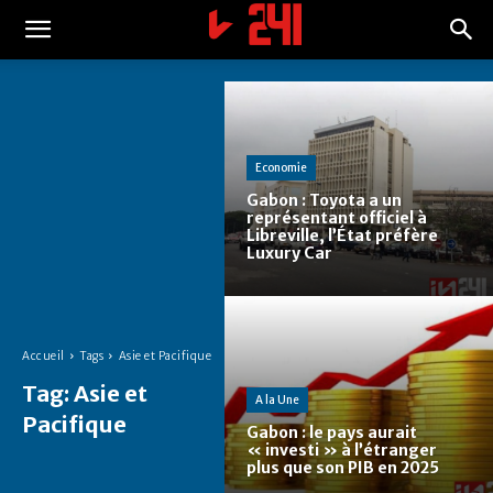
Economie
Gabon : Toyota a un
représentant officiel à
Libreville, l’État préfère
Luxury Car
Accueil
Tags
Asie et Pacifique
Tag:
Asie et
A la Une
Pacifique
Gabon : le pays aurait
« investi » à l’étranger
plus que son PIB en 2025