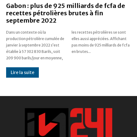
Gabon : plus de 925 milliards de fcfa de
recettes pétrolières brutes à fin
septembre 2022
Dans un contexte où la
les recettes pétrolières se sont
production pétrolière cumulée de
elles aussi appréciées. Affichant
janvier à septembre 2022 s’est
pas moins de 925 milliards de fcfa
établie à 57 302 830 Barils, soit
en brutes...
209 900 barils/jour en moyenne,
Lire la suite