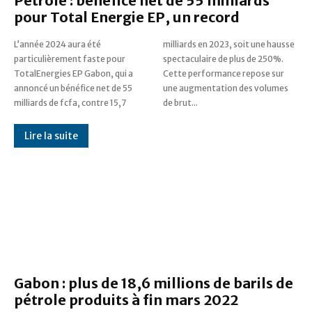
Pétrole : bénéfice net de 55 milliards
pour Total Energie EP, un record
L’année 2024 aura été
milliards en 2023, soit une hausse
particulièrement faste pour
spectaculaire de plus de 250%.
TotalEnergies EP Gabon, qui a
Cette performance repose sur
annoncé un bénéfice net de 55
une augmentation des volumes
milliards de fcfa, contre 15,7
de brut...
Lire la suite
Gabon : plus de 18,6 millions de barils de
pétrole produits à fin mars 2022