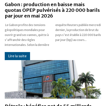
Gabon : production en baisse mais
quotas OPEP pulvérisés à 220 000 barils
par jour en mai 2026
​ Le Gabon profite des tensions
enquête Reuters publiée mercredi
géopolitiques mondiales pour
dernier, la production de brut du
ouvrir grand ses vannes, quitte à
pays s'est établie à 220 000 barils
s'affranchir des règles
par jour (bpj) au cours...
internationales. Selon la dernière
Lire la suite