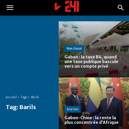
Non classé
Gabon : la taxe R4, quand
une taxe publique bascule
vers un compte privé
Accueil
Tags
Barils
Tag:
Barils
A la Une
Gabon-Chine : la rente la
plus concentrée d’Afrique