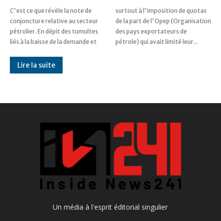
C'est ce que révèle la note de
surtout à l'imposition de quotas
conjoncture relative au secteur
de la part de l'Opep (Organisation
pétrolier. En dépit des tumultes
des pays exportateurs de
liés à la baisse de la demande et
pétrole) qui avait limité leur...
Lire la suite
Un média à l'esprit éditorial singulier