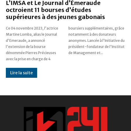
L’IMSA et Le Journal d’Émeraude
octroient 11 bourses d’études
supérieures à des jeunes gabonais
Ce 04 novembre 2023, l'actrice
boursiers supplémentaires, grâce
Martine Lomba, alias le Journal
notamment à des donateurs
d'Emeraude, a annoncé
anonymes. Lancée à l'Initiative du
l'extension de la bourse
président-fondateur de l'Institut
dénommée Pierres Précieuses
de Management et...
avec la prise en charge de 4
Lire la suite