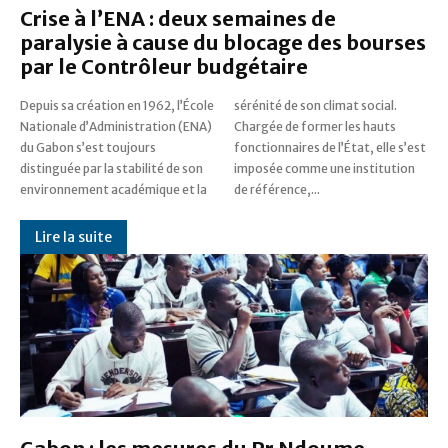
Crise à l’ENA : deux semaines de
paralysie à cause du blocage des bourses
par le Contrôleur budgétaire
Depuis sa création en 1962, l’École
sérénité de son climat social.
Nationale d’Administration (ENA)
Chargée de former les hauts
du Gabon s’est toujours
fonctionnaires de l’État, elle s’est
distinguée par la stabilité de son
imposée comme une institution
environnement académique et la
de référence,...
Lire la suite