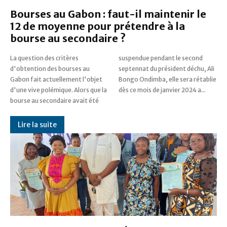
Bourses au Gabon : faut-il maintenir le
12 de moyenne pour prétendre à la
bourse au secondaire ?
La question des critères
suspendue pendant le second
d'obtention des bourses au
septennat du président déchu, Ali
Gabon fait actuellement l'objet
Bongo Ondimba, elle sera rétablie
d'une vive polémique. Alors que la
dès ce mois de janvier 2024 a...
bourse au secondaire avait été
Lire la suite