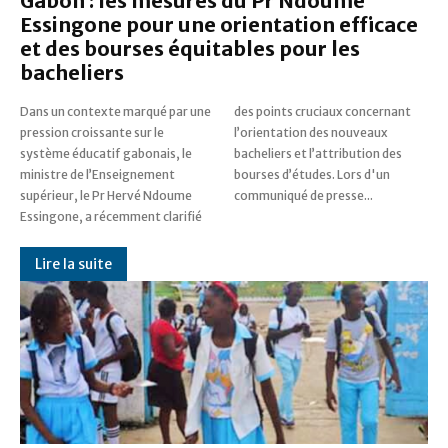
Gabon : les mesures du Pr Ndoume
Essingone pour une orientation efficace
et des bourses équitables pour les
bacheliers
Dans un contexte marqué par une
des points cruciaux concernant
pression croissante sur le
l’orientation des nouveaux
système éducatif gabonais, le
bacheliers et l’attribution des
ministre de l’Enseignement
bourses d’études. Lors d'un
supérieur, le Pr Hervé Ndoume
communiqué de presse...
Essingone, a récemment clarifié
Lire la suite