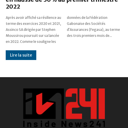
2022
Après avoir affiché sa résilience au
données de la Fédération
terme des exercices 2020 et 2021,
Gabonaise des Sociétés
Assinco SA dirigée par Stephen
d’Assurances (Fegasa), au terme
Moussirou poursuit sur sa lancée
des trois premiers mois de...
en 2022. Comme le souligne les
Lire la suite