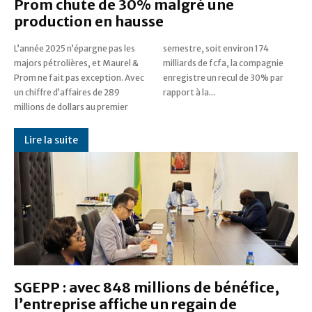
Prom chute de 30% malgré une
production en hausse
L’année 2025 n’épargne pas les
semestre, soit environ 174
majors pétrolières, et Maurel &
milliards de fcfa, la compagnie
Prom ne fait pas exception. Avec
enregistre un recul de 30% par
un chiffre d’affaires de 289
rapport à la...
millions de dollars au premier
Lire la suite
SGEPP : avec 848 millions de bénéfice,
l’entreprise affiche un regain de