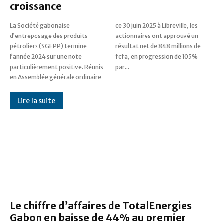
croissance
La Société gabonaise
ce 30 juin 2025 à Libreville, les
d’entreposage des produits
actionnaires ont approuvé un
pétroliers (SGEPP) termine
résultat net de 848 millions de
l’année 2024 sur une note
fcfa, en progression de 105%
particulièrement positive. Réunis
par...
en Assemblée générale ordinaire
Lire la suite
Le chiffre d’affaires de TotalEnergies
Gabon en baisse de 44% au premier