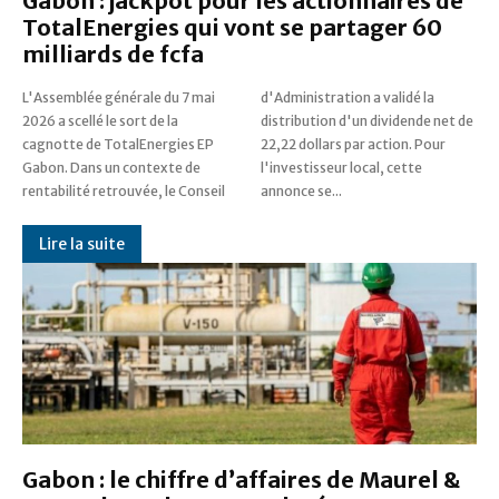
Gabon : jackpot pour les actionnaires de
TotalEnergies qui vont se partager 60
milliards de fcfa
L'Assemblée générale du 7 mai
d'Administration a validé la
2026 a scellé le sort de la
distribution d'un dividende net de
cagnotte de TotalEnergies EP
22,22 dollars par action. Pour
Gabon. Dans un contexte de
l'investisseur local, cette
rentabilité retrouvée, le Conseil
annonce se...
Lire la suite
Gabon : le chiffre d’affaires de Maurel &