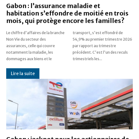
Gabon : l’assurance maladie et
habitation s’effondre de moitié en trois
mois, qui protège encore les familles?
Le chiffre d'affaires de la branche
transport, s'est effondré de
Non Vie du secteur des
54,9% au premier trimestre 2026
assurances, celle qui couvre
par rapport au trimestre
notamment la maladie, les
précédent. C'est l'un des reculs
dommages aux biens et le
trimestriels les...
Lire la suite