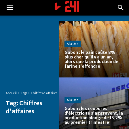
A la Une
Gabon : le pain coûte 8%
plus cher qu’il y a un an,
alors que la production de
farine s’effondre
Accueil
Tags
Chiffres d'affaires
A la Une
Tag:
Chiffres
Gabon : les coupures
d'affaires
d’électricité s’aggravent, la
production plonge de 13,2%
au premier trimestre