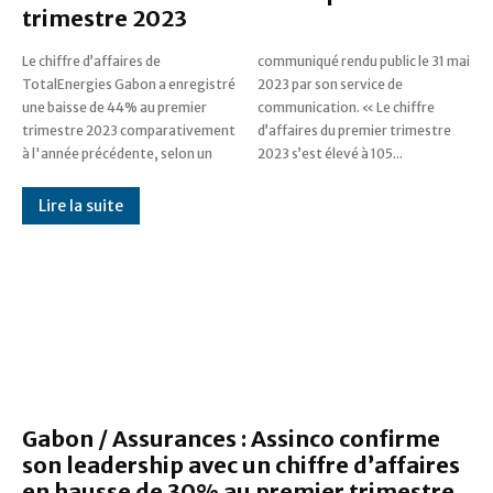
trimestre 2023
Le chiffre d’affaires de
communiqué rendu public le 31 mai
TotalEnergies Gabon a enregistré
2023 par son service de
une baisse de 44% au premier
communication. « Le chiffre
trimestre 2023 comparativement
d’affaires du premier trimestre
à l'année précédente, selon un
2023 s’est élevé à 105...
Lire la suite
Gabon / Assurances : Assinco confirme
son leadership avec un chiffre d’affaires
en hausse de 30% au premier trimestre