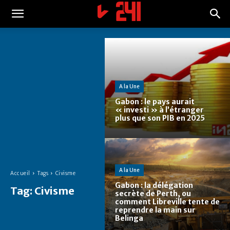
A la Une
Gabon : le pays aurait
« investi » à l’étranger
plus que son PIB en 2025
A la Une
Accueil
Tags
Civisme
Gabon : la délégation
Tag:
Civisme
secrète de Perth, ou
comment Libreville tente de
reprendre la main sur
Belinga