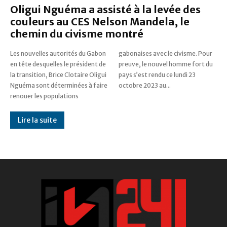
Oligui Nguéma a assisté à la levée des
couleurs au CES Nelson Mandela, le
chemin du civisme montré
Les nouvelles autorités du Gabon
gabonaises avec le civisme. Pour
en tête desquelles le président de
preuve, le nouvel homme fort du
la transition, Brice Clotaire Oligui
pays s’est rendu ce lundi 23
Nguéma sont déterminées à faire
octobre 2023 au...
renouer les populations
Lire la suite