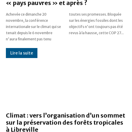
« pays pauvres » et après ?
Achevée ce dimanche 20
toutes ses promesses. Bloquée
novembre, la conférence
sur les énergies fossiles dont les
internationale sur le climat qui se
objectifs n'ont toujours pas été
tenait depuis le 6 novembre
revus à la hausse, cette COP 27...
n'aura finalement pas tenu
Lire la suite
Climat : vers l’organisation d’un sommet
sur la préservation des forêts tropicales
à Libreville