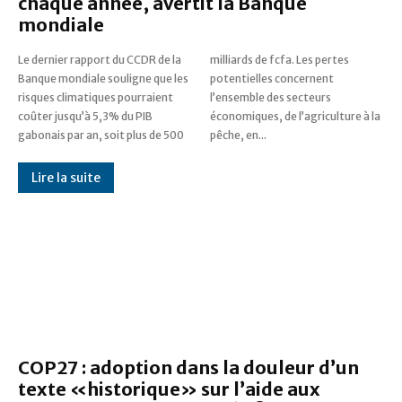
chaque année, avertit la Banque
mondiale
Le dernier rapport du CCDR de la
milliards de fcfa. Les pertes
Banque mondiale souligne que les
potentielles concernent
risques climatiques pourraient
l’ensemble des secteurs
coûter jusqu’à 5,3% du PIB
économiques, de l’agriculture à la
gabonais par an, soit plus de 500
pêche, en...
Lire la suite
COP27 : adoption dans la douleur d’un
texte «historique» sur l’aide aux