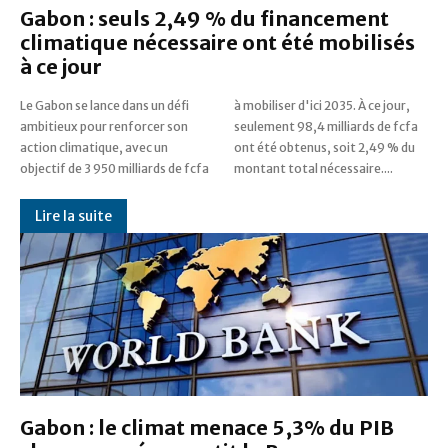
Gabon : seuls 2,49 % du financement
climatique nécessaire ont été mobilisés
à ce jour
Le Gabon se lance dans un défi
à mobiliser d'ici 2035. À ce jour,
ambitieux pour renforcer son
seulement 98,4 milliards de fcfa
action climatique, avec un
ont été obtenus, soit 2,49 % du
objectif de 3 950 milliards de fcfa
montant total nécessaire....
Lire la suite
Gabon : le climat menace 5,3% du PIB