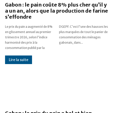
Gabon : le pain coûte 8% plus cher qu’il y
a un an, alors que la production de farine
s’effondre
Le prix du pain a augmenté de 8%
DGEPF. C'est l'une des hausses les
en glissement annuel au premier
plus marquées de tout le panier de
trimestre 2026, selon l'indice
consommation des ménages
harmonisé des prix à la
gabonais, dans...
consommation publié par la
Lire la suite