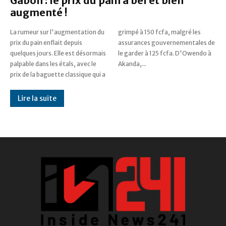
Gabon : le prix du pain a bel et bien
augmenté !
La rumeur sur l'augmentation du
grimpé à 150 fcfa, malgré les
prix du pain enflait depuis
assurances gouvernementales de
quelques jours. Elle est désormais
le garder à 125 fcfa. D'Owendo à
palpable dans les étals, avec le
Akanda,...
prix de la baguette classique qui a
Lire la suite