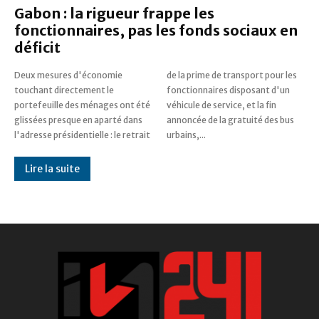
Gabon : la rigueur frappe les
fonctionnaires, pas les fonds sociaux en
déficit
Deux mesures d'économie
de la prime de transport pour les
touchant directement le
fonctionnaires disposant d'un
portefeuille des ménages ont été
véhicule de service, et la fin
glissées presque en aparté dans
annoncée de la gratuité des bus
l'adresse présidentielle : le retrait
urbains,...
Lire la suite