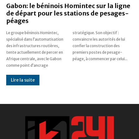
Gabon: le béninois Homintec sur la ligne
de départ pour les stations de pesages-
péages
Le groupe béninois Homintec,
stratégique. Son objectif :
spécialisé dans l’automatisation
convaincre les autorités de lui
des infrastructures routières,
confier la construction des
tente actuellement de percer en
premiers postes de pesage-
Afrique centrale, avec le Gabon
péage, à commencer par celui...
comme point d’ancrage
Lire la suite