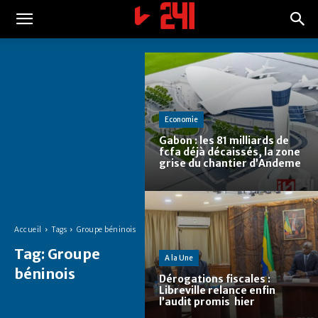
Economie
Gabon : les 81 milliards de
fcfa déjà décaissés, la zone
grise du chantier d’Andeme
Accueil
Tags
Groupe béninois
Tag:
Groupe
A la Une
béninois
Dérogations fiscales :
Libreville relance enfin
l’audit promis hier