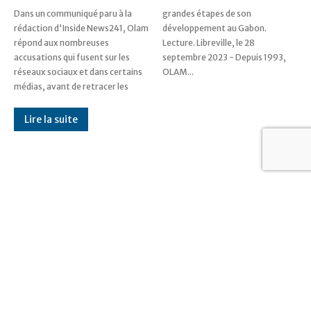
Dans un communiqué paru à la
grandes étapes de son
rédaction d'Inside News241, Olam
développement au Gabon.
répond aux nombreuses
Lecture. Libreville, le 28
accusations qui fusent sur les
septembre 2023 - Depuis 1993,
réseaux sociaux et dans certains
OLAM...
médias, avant de retracer les
Lire la suite
Communiqué : GSEZ rappelle son
engagement de longue date à
promouvoir un environnement