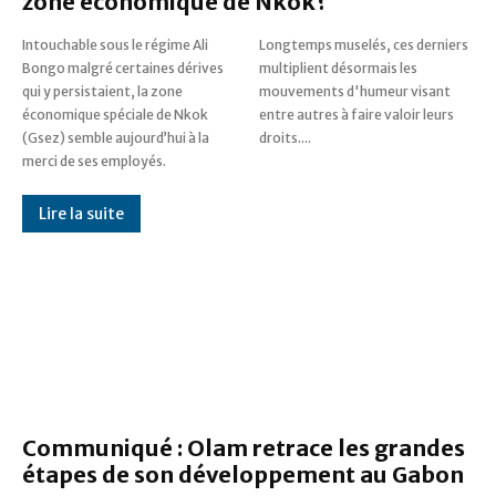
zone économique de Nkok?
Intouchable sous le régime Ali
Longtemps muselés, ces derniers
Bongo malgré certaines dérives
multiplient désormais les
qui y persistaient, la zone
mouvements d'humeur visant
économique spéciale de Nkok
entre autres à faire valoir leurs
(Gsez) semble aujourd’hui à la
droits....
merci de ses employés.
Lire la suite
Communiqué : Olam retrace les grandes
étapes de son développement au Gabon