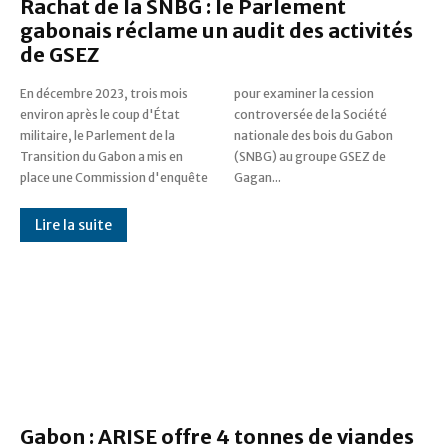
Rachat de la SNBG : le Parlement
gabonais réclame un audit des activités
de GSEZ
En décembre 2023, trois mois
pour examiner la cession
environ après le coup d'État
controversée de la Société
militaire, le Parlement de la
nationale des bois du Gabon
Transition du Gabon a mis en
(SNBG) au groupe GSEZ de
place une Commission d'enquête
Gagan...
Lire la suite
Gabon : ARISE offre 4 tonnes de viandes