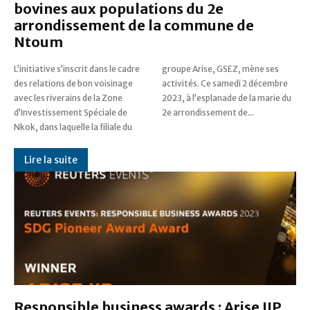
bovines aux populations du 2e
arrondissement de la commune de
Ntoum
L’initiative s’inscrit dans le cadre
groupe Arise, GSEZ, mène ses
des relations de bon voisinage
activités. Ce samedi 2 décembre
avec les riverains de la Zone
2023, à l’esplanade de la marie du
d’Investissement Spéciale de
2e arrondissement de...
Nkok, dans laquelle la filiale du
Lire la suite
Responsible business awards : Arise IIP,