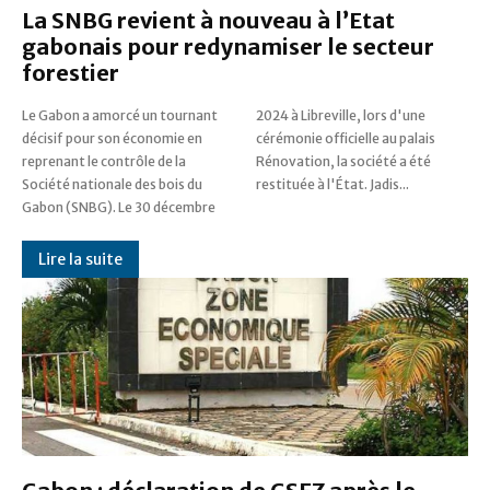
La SNBG revient à nouveau à l’Etat
gabonais pour redynamiser le secteur
forestier
Le Gabon a amorcé un tournant
2024 à Libreville, lors d'une
décisif pour son économie en
cérémonie officielle au palais
reprenant le contrôle de la
Rénovation, la société a été
Société nationale des bois du
restituée à l'État. Jadis...
Gabon (SNBG). Le 30 décembre
Lire la suite