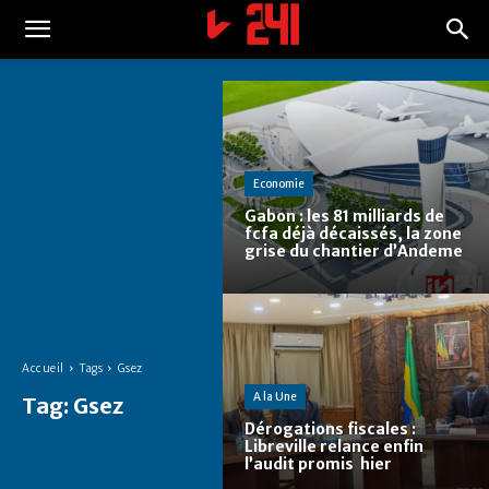
Economie
Gabon : les 81 milliards de
fcfa déjà décaissés, la zone
grise du chantier d’Andeme
Accueil
Tags
Gsez
A la Une
Tag:
Gsez
Dérogations fiscales :
Libreville relance enfin
l’audit promis hier