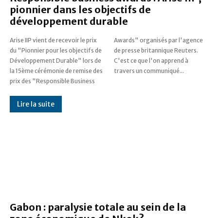
pionnier dans les objectifs de
développement durable
Arise IIP vient de recevoir le prix
Awards" organisés par l'agence
du "Pionnier pour les objectifs de
de presse britannique Reuters.
Développement Durable" lors de
C'est ce que l'on apprend à
la 15ème cérémonie de remise des
travers un communiqué...
prix des "Responsible Business
Lire la suite
Gabon : paralysie totale au sein de la