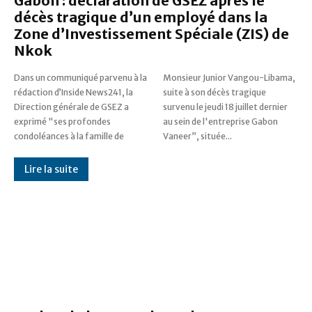
Gabon : déclaration de GSEZ après le
décès tragique d’un employé dans la
Zone d’Investissement Spéciale (ZIS) de
Nkok
Dans un communiqué parvenu à la
Monsieur Junior Vangou-Libama,
rédaction d’Inside News241, la
suite à son décès tragique
Direction générale de GSEZ a
survenu le jeudi 18 juillet dernier
exprimé "ses profondes
au sein de l'entreprise Gabon
condoléances à la famille de
Vaneer”, située...
Lire la suite