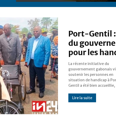
Port-Gentil :
du gouverne
pour les ha
La récente initiative du
elle a aussi suscité un important
gouvernement gabonais vi
débat sur la pérenni
soutenir les personnes en
l'efficacité de telles mesures. En
situation de handicap à Po
offrant du matériel orthopédi
Gentil a été bien accueillie
Lire la suite