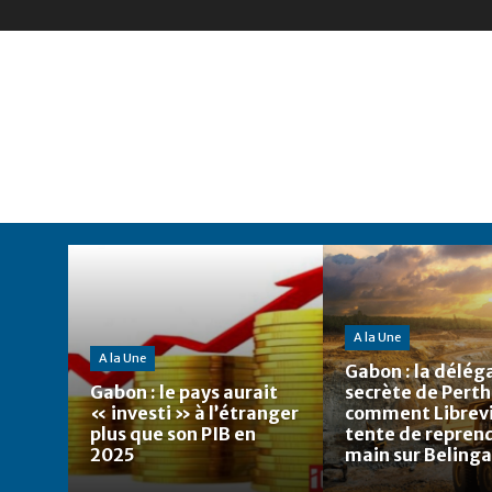
A la Une
A la Une
Gabon : la délég
Gabon : le pays aurait
secrète de Perth
« investi » à l’étranger
comment Librevi
plus que son PIB en
tente de reprend
2025
main sur Belinga