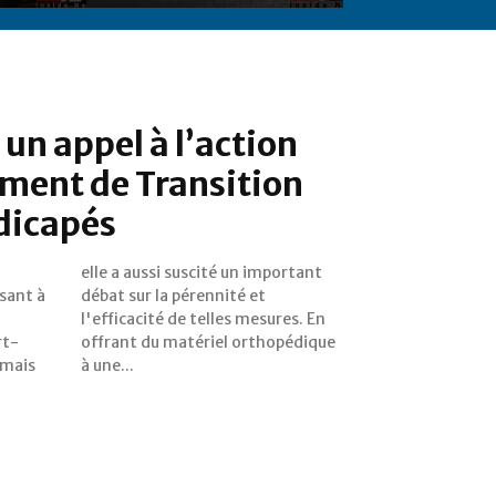
 un appel à l’action
ment de Transition
ndicapés
sant à
té et
rt-
que
, mais
à une...