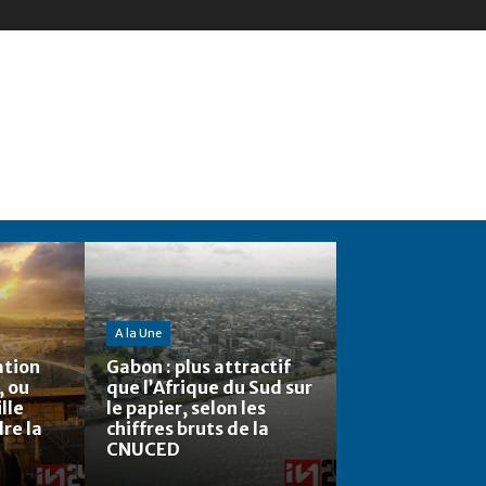
A la Une
ation
Gabon : plus attractif
, ou
que l’Afrique du Sud sur
lle
le papier, selon les
re la
chiffres bruts de la
CNUCED