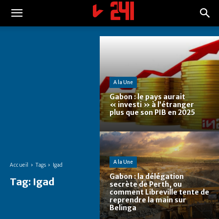
A la Une
Gabon : le pays aurait
« investi » à l’étranger
plus que son PIB en 2025
A la Une
Accueil
Tags
Igad
Gabon : la délégation
Tag:
Igad
secrète de Perth, ou
comment Libreville tente de
reprendre la main sur
Belinga