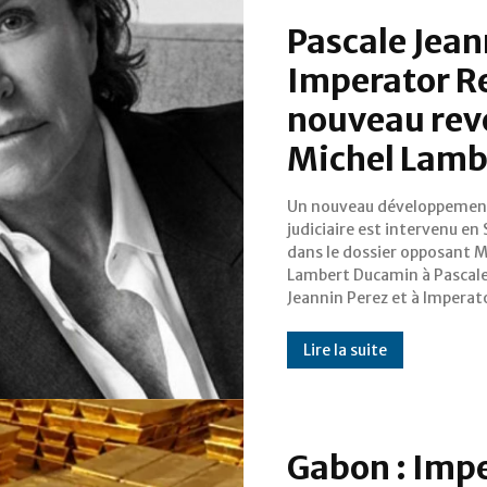
Pascale Jean
Imperator R
nouveau reve
Michel Lamb
Un nouveau développemen
Ressources Gabon. Après plusieu
judiciaire est intervenu en 
années de contentieux, la j
dans le dossier opposant M
helvétique a prononcé, le 1
Lambert Ducamin à Pascal
2026, le classement sans suite d
Jeannin Perez et à Imperat
Lire la suite
Gabon : Imp