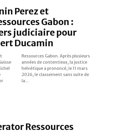
nin Perez et
essources Gabon :
rs judiciaire pour
ert Ducamin
t
rs
Suisse
ustice
ichel
1 mars
e
e
or
la...
erator Ressources