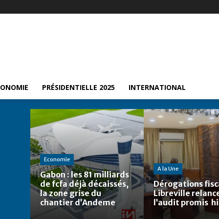
CONOMIE
PRÉSIDENTIELLE 2025
INTERNATIONAL
Economie
A la Une
Gabon : les 81 milliards
de fcfa déjà décaissés,
Dérogations fisca
la zone grise du
Libreville relanc
chantier d’Andeme
l’audit promis h