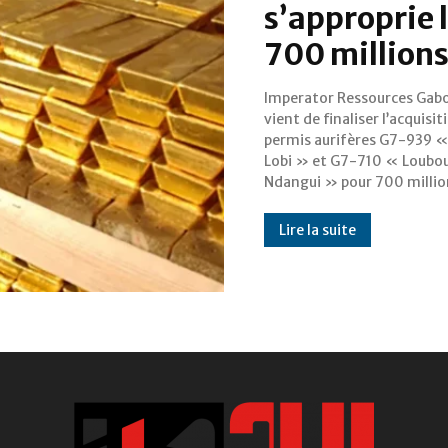
s’approprie 
700 millions
Imperator Ressources Gab
fcfa, auprès d’Ivanhoe Gabo
vient de finaliser l’acquisit
Les blocs sont situés d
permis aurifères G7-939 «
département de Moulou
Lobi » et G7-710 « Loubo
dans la province stratégique 
Ndangui » pour 700 millio
Lire la suite