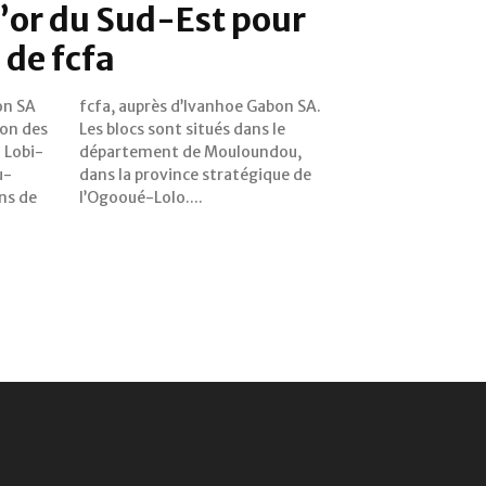
l’or du Sud-Est pour
 de fcfa
on SA
n SA.
ion des
ans le
 Lobi-
ndou,
u-
de
ns de
l’Ogooué-Lolo....