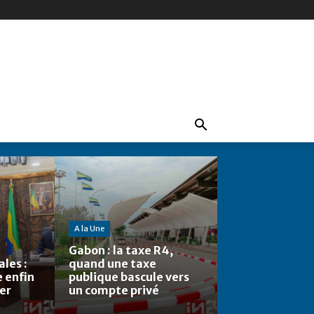
A la Une
Gabon : la taxe R4,
les :
quand une taxe
e enfin
publique bascule vers
ier
un compte privé