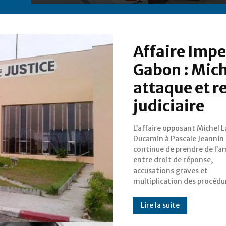
Affaire Impe
Gabon : Mic
attaque et re
judiciaire
L’affaire opposant Michel 
judiciaires dans plusieur
Ducamin à Pascale Jeannin
Après la publication par 
continue de prendre de l’a
News241 de l’article inti
entre droit de réponse,
Pascale Jeannin Perez et
accusations graves et
multiplication des procédu
Lire la suite