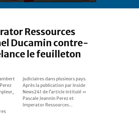
rator Ressources
hel Ducamin contre-
lance le feuilleton
Lambert
s pays.
 Perez
Inside
mpleur,
tulé «
Imperator Ressources...
res