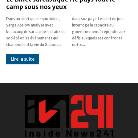
camp sous nos yeux
Dans un billet quasi-quotidien,
dans son pays. Le billet du jour
Serge Abslow analyse avec
interroge la capacité du
beaucoup de sarcasme les faits de
gouvernement à répondre aux
société et les évènements qui
défis auxquels est confronté
chamboulent la vie du Gabonais
notre...
Lire la suite