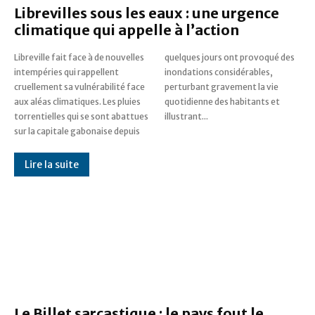
Librevilles sous les eaux : une urgence
climatique qui appelle à l’action
Libreville fait face à de nouvelles
quelques jours ont provoqué des
intempéries qui rappellent
inondations considérables,
cruellement sa vulnérabilité face
perturbant gravement la vie
aux aléas climatiques. Les pluies
quotidienne des habitants et
torrentielles qui se sont abattues
illustrant...
sur la capitale gabonaise depuis
Lire la suite
Le Billet sarcastique : le pays fout le