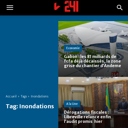
Economie
Gabon : les 81 milliards de
fcfa déjà décaissés, la zone
grise du chantier d’Andeme
Accueil
Tags
Inondations
A la Une
Tag:
Inondations
Dérogations fiscales :
Libreville relance enfin
l’audit promis hier