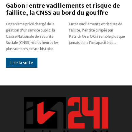
Gabon : entre vacillements et risque de
faillite, la CNSS au bord du gouffre
Organisme privé chargé de la
Entre vacillements et risques de
gestion d'un service public, la
faillite, l'entité dirigée par
Caisse Nationale de Sécurité
Patrick Ossi Okiri semble plus que
Sociale (CNSS) vit les heures les
jamais dans l'incapacité de...
plus sombres de son histoire.
Lire la suite