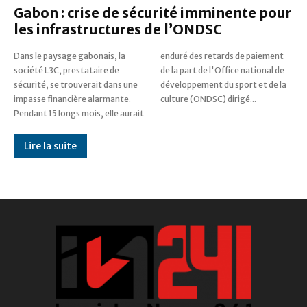
Gabon : crise de sécurité imminente pour
les infrastructures de l’ONDSC
Dans le paysage gabonais, la
enduré des retards de paiement
société L3C, prestataire de
de la part de l'Office national de
sécurité, se trouverait dans une
développement du sport et de la
impasse financière alarmante.
culture (ONDSC) dirigé...
Pendant 15 longs mois, elle aurait
Lire la suite