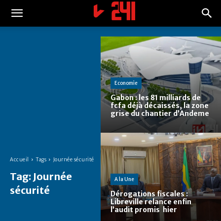
Economie
Gabon : les 81 milliards de
fcfa déjà décaissés, la zone
grise du chantier d’Andeme
Accueil
Tags
Journée sécurité
Tag:
Journée
A la Une
sécurité
Dérogations fiscales :
Libreville relance enfin
l’audit promis hier