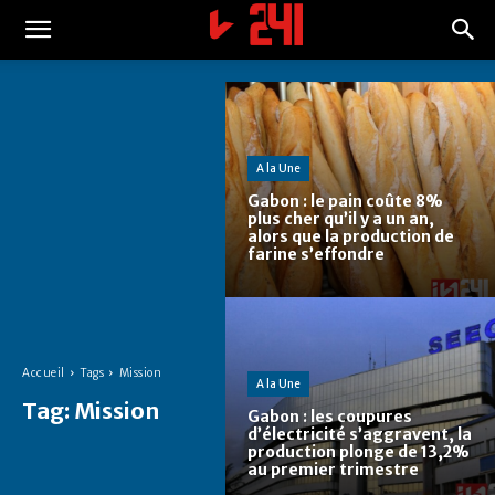
A la Une
Gabon : le pain coûte 8%
plus cher qu’il y a un an,
alors que la production de
farine s’effondre
Accueil
Tags
Mission
A la Une
Tag:
Mission
Gabon : les coupures
d’électricité s’aggravent, la
production plonge de 13,2%
au premier trimestre