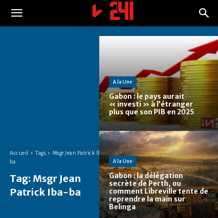
A la Une
Gabon : le pays aurait
« investi » à l’étranger
plus que son PIB en 2025
Accueil
Tags
Msgr Jean Patrick Iba-
A la Une
ba
Gabon : la délégation
Tag:
Msgr Jean
secrète de Perth, ou
Patrick Iba-ba
comment Libreville tente de
reprendre la main sur
Belinga