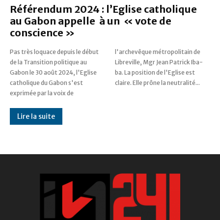
Référendum 2024 : l’Eglise catholique
au Gabon appelle à un « vote de
conscience »
Pas très loquace depuis le début
l'archevêque métropolitain de
de la Transition politique au
Libreville, Mgr Jean Patrick Iba-
Gabon le 30 août 2024, l'Eglise
ba. La position de l'Eglise est
catholique du Gabon s'est
claire. Elle prône la neutralité...
exprimée par la voix de
Lire la suite