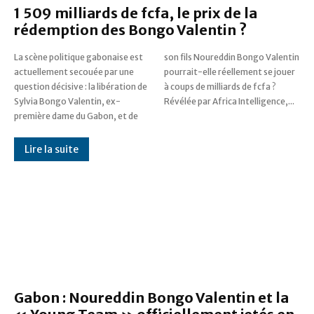
1 509 milliards de fcfa, le prix de la
rédemption des Bongo Valentin ?
La scène politique gabonaise est
son fils Noureddin Bongo Valentin
actuellement secouée par une
pourrait-elle réellement se jouer
question décisive : la libération de
à coups de milliards de fcfa ?
Sylvia Bongo Valentin, ex-
Révélée par Africa Intelligence,...
première dame du Gabon, et de
Lire la suite
Gabon : Noureddin Bongo Valentin et la