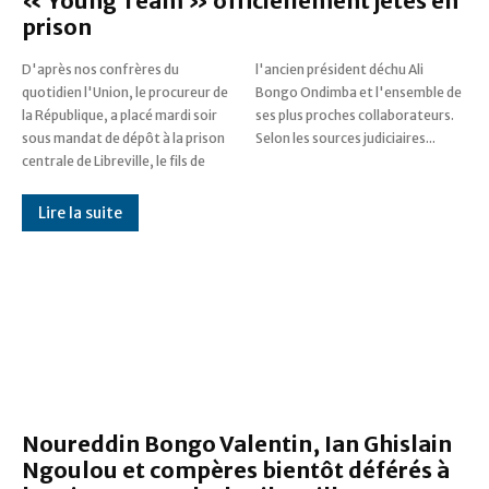
« Young Team » officiellement jetés en
prison
D'après nos confrères du
l'ancien président déchu Ali
quotidien l'Union, le procureur de
Bongo Ondimba et l'ensemble de
la République, a placé mardi soir
ses plus proches collaborateurs.
sous mandat de dépôt à la prison
Selon les sources judiciaires...
centrale de Libreville, le fils de
Lire la suite
Noureddin Bongo Valentin, Ian Ghislain
Ngoulou et compères bientôt déférés à