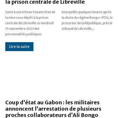
la prison centrale de Libreville
Suite à une infoxe faisant état de
interpellés quelques heures après
la mise sous dépôt à la prison
la chute du régime Bongo-PDG, le
centrale de Libreville ce vendredi
procureur de la République, près le
15 septembre 2023 des
tribunal de Libreville,...
personnalités politiques
Lire la suite
Coup d’état au Gabon : les militaires
annoncent l’arrestation de plusieurs
proches collaborateurs d’Ali Bongo