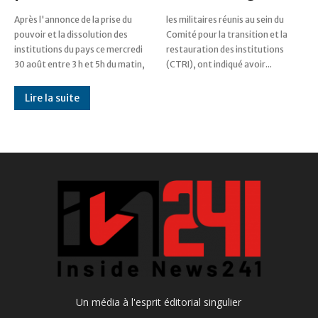
Après l'annonce de la prise du
les militaires réunis au sein du
pouvoir et la dissolution des
Comité pour la transition et la
institutions du pays ce mercredi
restauration des institutions
30 août entre 3 h et 5h du matin,
(CTRI), ont indiqué avoir...
Lire la suite
Un média à l'esprit éditorial singulier