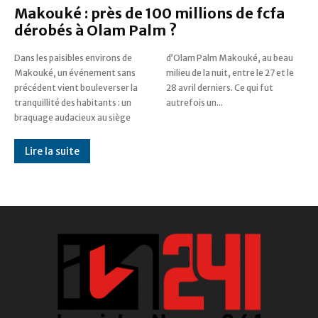
Makouké : près de 100 millions de fcfa
dérobés à Olam Palm ?
Dans les paisibles environs de
d’Olam Palm Makouké, au beau
Makouké, un événement sans
milieu de la nuit, entre le 27 et le
précédent vient bouleverser la
28 avril derniers. Ce qui fut
tranquillité des habitants : un
autrefois un...
braquage audacieux au siège
Lire la suite