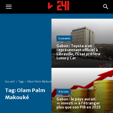
Economie
Gabon : Toyota a un
représentant officiel à
Libreville, l’État préfère
Luxury Car
Accueil
Tags
Olam Palm Makouké
Tag:
Olam Palm
A la Une
Makouké
Gabon : le pays aurait
« investi » à l’étranger
plus que son PIB en 2025