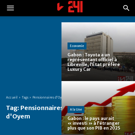
Economie
Gabon : Toyota a un
représentant officiel à
Libreville, l’État préfère
Luxury Car
Accueil
Tags
Pensionnaires d'Oyem
Tag:
Pensionnaires
A la Une
d'Oyem
Gabon : le pays aurait
« investi » à l’étranger
plus que son PIB en 2025