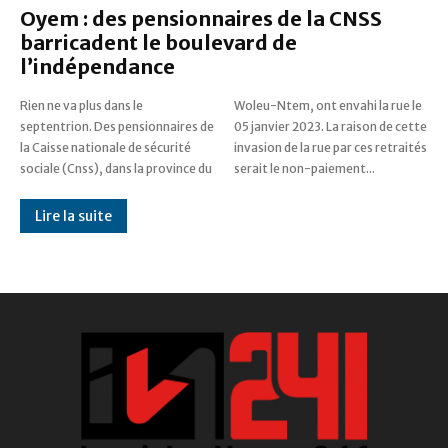
Oyem : des pensionnaires de la CNSS
barricadent le boulevard de
l’indépendance
Rien ne va plus dans le
Woleu-Ntem, ont envahi la rue le
septentrion. Des pensionnaires de
05 janvier 2023. La raison de cette
la Caisse nationale de sécurité
invasion de la rue par ces retraités
sociale (Cnss), dans la province du
serait le non-paiement...
Lire la suite