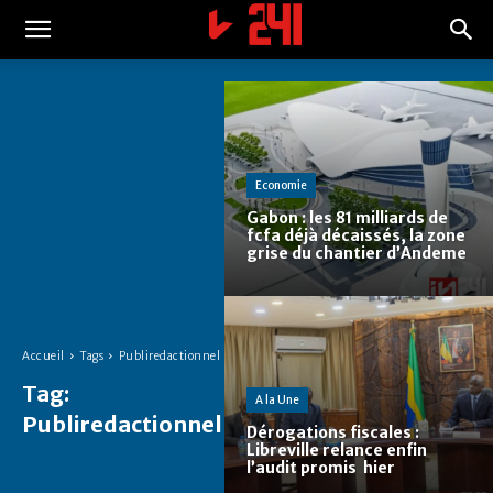
Economie
Gabon : les 81 milliards de
fcfa déjà décaissés, la zone
grise du chantier d’Andeme
Accueil
Tags
Publiredactionnel
Tag:
A la Une
Publiredactionnel
Dérogations fiscales :
Libreville relance enfin
l’audit promis hier