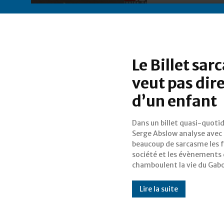
Le Billet sar
veut pas dire
d’un enfant
Dans un billet quasi-quotid
dans son pays. Le billet du 
Serge Abslow analyse avec
brosse le tableau des violences
beaucoup de sarcasme les f
observées ces derniers j
société et les évènements 
chamboulent la vie du Gab
Lire la suite