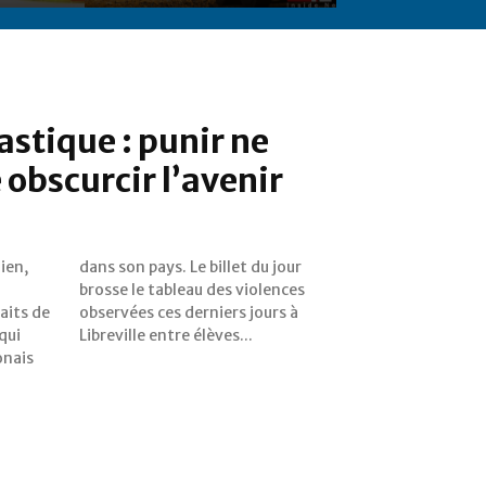
castique : punir ne
 obscurcir l’avenir
ien,
jour
aits de
ours à
qui
Libreville entre élèves...
onais