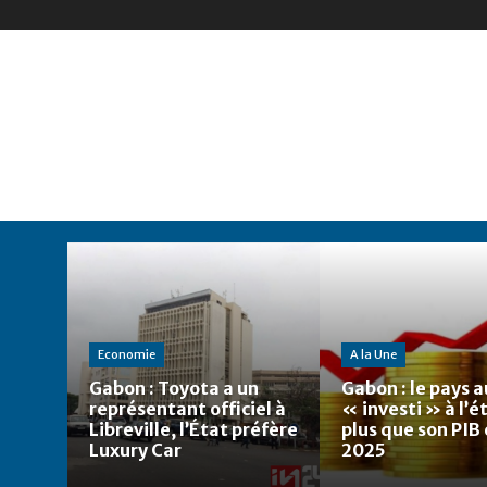
Economie
A la Une
Gabon : Toyota a un
Gabon : le pays a
représentant officiel à
« investi » à l’
Libreville, l’État préfère
plus que son PIB
Luxury Car
2025