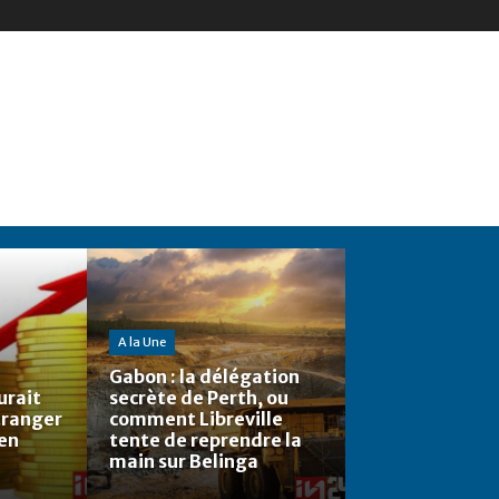
A la Une
Gabon : la délégation
urait
secrète de Perth, ou
étranger
comment Libreville
 en
tente de reprendre la
main sur Belinga