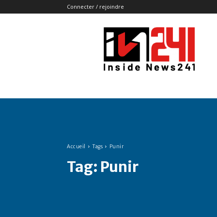
Connecter / rejoindre
Insidenews241
Accueil
Tags
Punir
Tag:
Punir