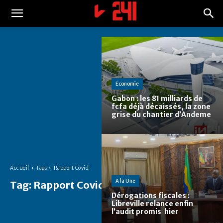
Economie
Gabon : les 81 milliards de
fcfa déjà décaissés, la zone
grise du chantier d’Andeme
Accueil
Tags
Rapport Covid
A la Une
Tag:
Rapport Covid
Dérogations fiscales :
Libreville relance enfin
l’audit promis hier