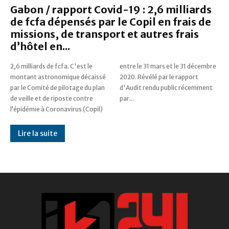
Gabon / rapport Covid-19 : 2,6 milliards
de fcfa dépensés par le Copil en frais de
missions, de transport et autres frais
d’hôtel en...
2,6 milliards de fcfa. C'est le
entre le 31 mars et le 31 décembre
montant astronomique décaissé
2020. Révélé par le rapport
par le Comité de pilotage du plan
d'Audit rendu public récemment
de veille et de riposte contre
par...
l’épidémie à Coronavirus (Copil)
Lire la suite