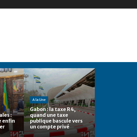
A la Une
Gabon : la taxe R4,
les :
quand une taxe
e enfin
publique bascule vers
ier
un compte privé