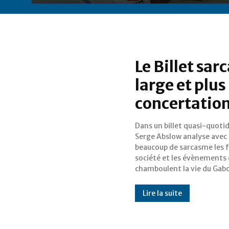
Le Billet sar
large et plus
concertatio
Dans un billet quasi-quotid
dans son pays. Le billet du 
Serge Abslow analyse avec
analyse la concertation souhaitée
beaucoup de sarcasme les f
par Paulette Missambo au 
société et les évènements 
chamboulent la vie du Gab
Lire la suite