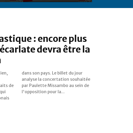
castique : encore plus
 écarlate devra être la
n
ien,
jour
aits de
sein de
qui
l'opposition pour la...
onais