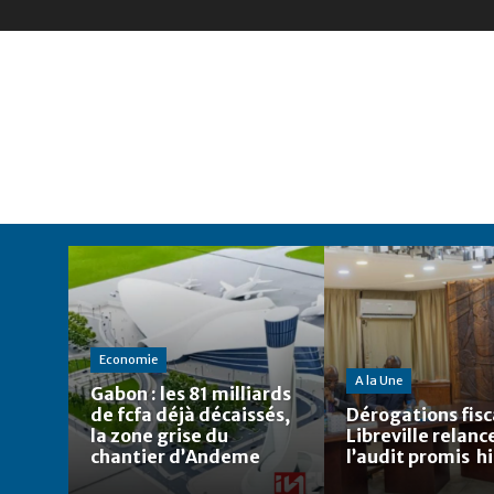
Economie
A la Une
Gabon : les 81 milliards
de fcfa déjà décaissés,
Dérogations fisca
la zone grise du
Libreville relanc
chantier d’Andeme
l’audit promis h