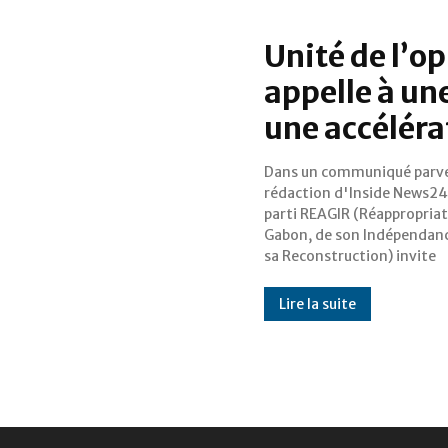
Unité de l’o
appelle à un
une accélér
Dans un communiqué parve
l'Opposition gabonaise a 
rédaction d'Inside News241
au processus d'unification d
parti REAGIR (Réappropriat
camp politique. Nous publi
Gabon, de son Indépendanc
extenso ledit communiq
sa Reconstruction) invite
Lire la suite