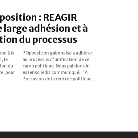
pposition : REAGIR
e large adhésion et à
ation du processus
nu à la
adhérer
, le
e ce
ion du
ons in
e, pour
ué. "À
l'occasion de la rentrée politique...