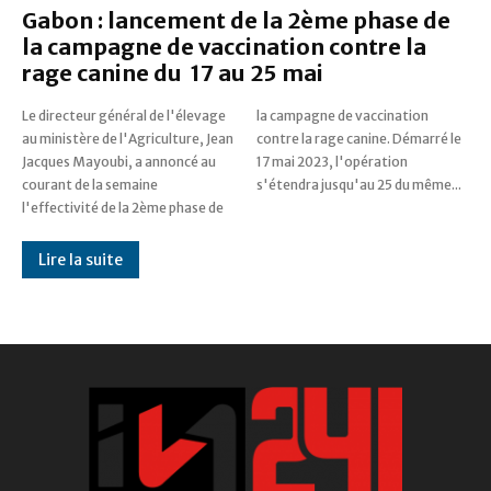
Gabon : lancement de la 2ème phase de
la campagne de vaccination contre la
rage canine du 17 au 25 mai
Le directeur général de l'élevage
la campagne de vaccination
au ministère de l'Agriculture, Jean
contre la rage canine. Démarré le
Jacques Mayoubi, a annoncé au
17 mai 2023, l'opération
courant de la semaine
s'étendra jusqu'au 25 du même...
l'effectivité de la 2ème phase de
Lire la suite