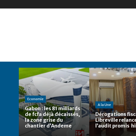
Economie
A la Une
Gabon : les 81 milliards
de fcfa déjà décaissés,
Dérogations fisca
la zone grise du
Libreville relanc
chantier d’Andeme
l’audit promis h