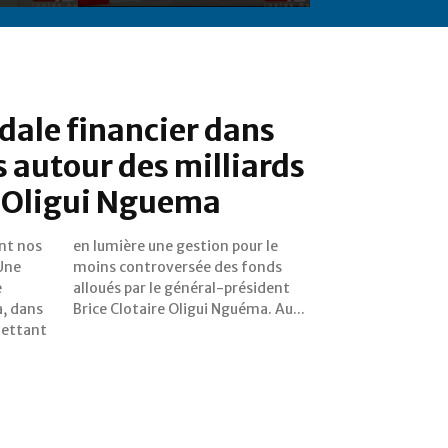
dale financier dans
s autour des milliards
r Oligui Nguema
nt nos
our le
Une
nds
e
t
a, dans
Brice Clotaire Oligui Nguéma. Au...
mettant