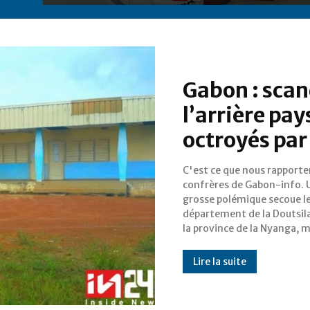
Gabon : scan
l’arrière pay
octroyés pa
C'est ce que nous rapporte
en lumière une gestion p
confrères de Gabon-info. 
moins controversée des fo
grosse polémique secoue l
alloués par le général-présiden
département de la Doutsil
la province de la Nyanga, 
Lire la suite