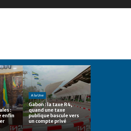
A la Une
Gabon : la taxe R4,
les :
quand une taxe
e enfin
publique bascule vers
ier
un compte privé