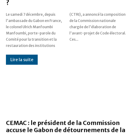
?
Le samedi 7 décembre, depuis
(CTRI), a annoncé la composition
l'ambassade du Gabon en France,
de la Commission nationale
le colonel Ulrich Manfoumbi
chargée de l'élaboration de
Manfoumbi, porte-parole du
l'avant-projet de Code électoral.
Comité pour la transition et la
Ces...
restauration des institutions
Lire la suite
CEMAC : le président de la Commission
accuse le Gabon de détournements de la