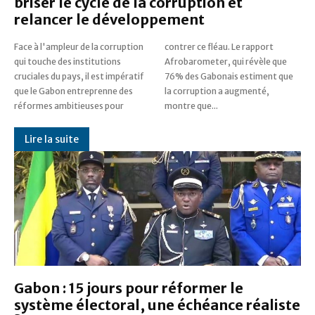
briser le cycle de la corruption et
relancer le développement
Face à l'ampleur de la corruption
contrer ce fléau. Le rapport
qui touche des institutions
Afrobarometer, qui révèle que
cruciales du pays, il est impératif
76% des Gabonais estiment que
que le Gabon entreprenne des
la corruption a augmenté,
réformes ambitieuses pour
montre que...
Lire la suite
Gabon : 15 jours pour réformer le
système électoral, une échéance réaliste