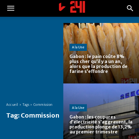
A la Une
Gabon : le pain coûte 8%
plus cher qu’il y a un an,
alors que la production de
farine s’effondre
Accueil
Tags
Commission
A la Une
Tag:
Commission
Gabon : les coupures
d’électricité s’aggravent, la
production plonge de 13,2%
au premier trimestre