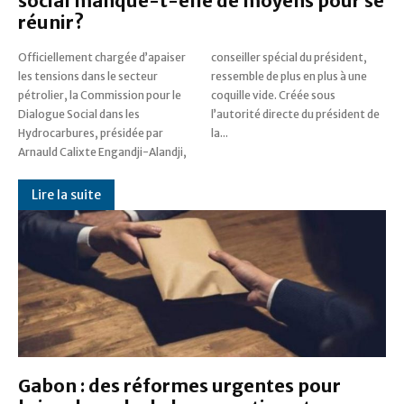
social manque-t-elle de moyens pour se
réunir?
Officiellement chargée d’apaiser
conseiller spécial du président,
les tensions dans le secteur
ressemble de plus en plus à une
pétrolier, la Commission pour le
coquille vide. Créée sous
Dialogue Social dans les
l’autorité directe du président de
Hydrocarbures, présidée par
la...
Arnauld Calixte Engandji-Alandji,
Lire la suite
Gabon : des réformes urgentes pour