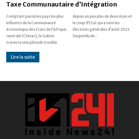
Taxe Communautaire d’Intégration
Comptant parmi les pays les plus
depuis un peu plus de deux mois et
influents de la Communauté
le coup d’Etat qui a suivi les
économique des Etats de l’Afrique
élections générales d’août 2023.
centrale (Cémac), le Gabon
Suspendu de...
traverse une période trouble
Lire la suite