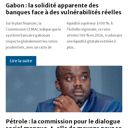
Gabon : la solidité apparente des
banques face à des vulnérabilités réelles
Sur le plan financier, la
liquidité supérieur à 100 %. À
Commission CEMAC indique que le
l’échelle régionale, ce ratio
système bancaire gabonais
atteint 106 % en 2024, traduisant
respecte globalement les ratios
une liquidité globale estimée à
prudentiels, avec un ratio de
plus...
Lire la suite
Pétrole : la commission pour le dialogue