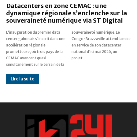
Datacenters en zone CEMAC : une
dynamique régionale s’enclenche sur la
souveraineté numérique via ST Digital
L'inauguration du premier data
souveraineté numérique. Le
center gabonais s'inscrit dans une
Congo-Brazzaville attend la mise
accélération régionale
en service de son datacenter
prometteuse, où trois pays de la
national d'ici mai 2026, un
CEMAC avancent quasi
projet...
simultanément sur le terrain de la
Lire la suite