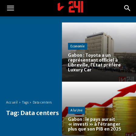
Economie
Gabon : Toyota a un
représentant officiel à
Libreville, l’État préfère
Luxury Car
Accueil
Tags
Data centers
A la Une
Tag:
Data centers
Gabon : le pays aurait
« investi » à l’étranger
plus que son PIB en 2025