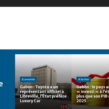
Economie
A la Une
e
Gabon : Toyota a un
Gabon : le pays a
représentant officiel à
« investi » à l’
Libreville, l’État préfère
plus que son PIB
Luxury Car
2025