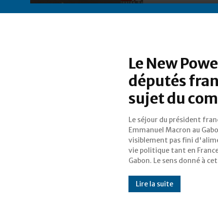
Le New Powe
députés fran
sujet du co
Le séjour du président fran
visite et les réactions qu'el
Emmanuel Macron au Gabo
suscitées n'ont de ces
visiblement pas fini d'alim
donner naissance à d'
vie politique tant en Franc
Gabon. Le sens donné à cet
Lire la suite