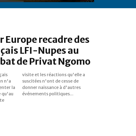
r Europe recadre des
çais LFI-Nupes au
mbat de Privat Ngomo
çais
le a
n n'a
se de
enter la
autres
e qu'au
événements politiques...
te