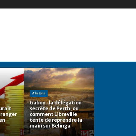
A la Une
Gabon : la délégation
urait
secrète de Perth, ou
étranger
comment Libreville
 en
tente de reprendre la
main sur Belinga