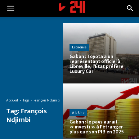
Economie
Gabon : Toyota a un
représentant officiel à
Libreville, l’État préfère
Luxury Car
Accueil
Tags
François Ndjimbi
Tag:
François
A la Une
Ndjimbi
Gabon : le pays aurait
« investi » à l’étranger
plus que son PIB en 2025