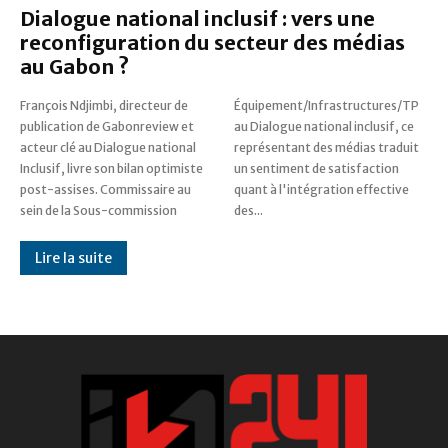
Dialogue national inclusif : vers une
reconfiguration du secteur des médias
au Gabon ?
François Ndjimbi, directeur de
Équipement/Infrastructures/TP
publication de Gabonreview et
au Dialogue national inclusif, ce
acteur clé au Dialogue national
représentant des médias traduit
Inclusif, livre son bilan optimiste
un sentiment de satisfaction
post-assises. Commissaire au
quant à l'intégration effective
sein de la Sous-commission
des...
Lire la suite