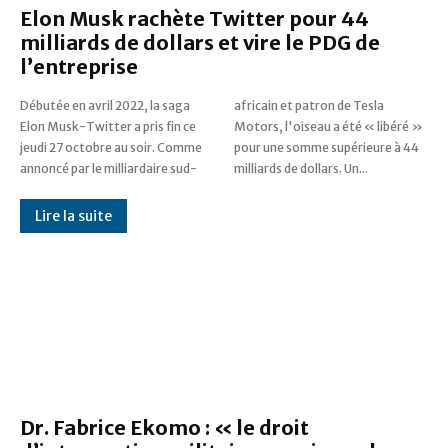
Elon Musk rachète Twitter pour 44
milliards de dollars et vire le PDG de
l’entreprise
Débutée en avril 2022, la saga
africain et patron de Tesla
Elon Musk-Twitter a pris fin ce
Motors, l'oiseau a été « libéré »
jeudi 27 octobre au soir. Comme
pour une somme supérieure à 44
annoncé par le milliardaire sud-
milliards de dollars. Un...
Lire la suite
Dr. Fabrice Ekomo : « le droit