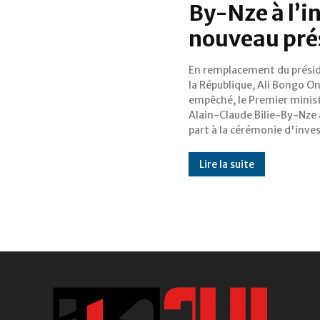
By-Nze à l’i
nouveau pré
En remplacement du prési
du nouveau président du N
la République, Ali Bongo O
Asiwadju Bola Ahmed T
empêché, le Premier minis
L’investiture du présid
Alain-Claude Bilie-By-Nze a
Asiwadju Bola Ahmed Tinubu 
part à la cérémonie d'inve
Lire la suite