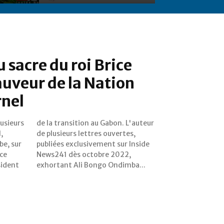
 sacre du roi Brice
auveur de la Nation
rnel
lusieurs
L'auteur
,
,
be, sur
 Inside
ice
2,
sident
exhortant Ali Bongo Ondimba...