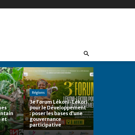
Régions
3e Forum Lékoni-Lékori
mes
pour le Développement
antain
: poser les bases d’une
 et
gouvernance
participative