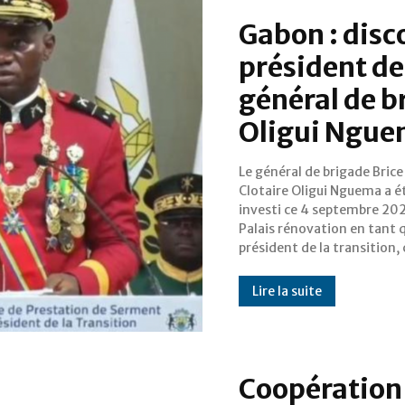
Gabon : disc
président de 
général de b
Oligui Ngu
Le général de brigade Brice
l’État. Nous publions in extenso
Clotaire Oligui Nguema a é
son discours d’investitur
investi ce 4 septembre 20
Mesdames et Messieurs d
Palais rénovation en tant 
président de la transition,
Lire la suite
Coopération 