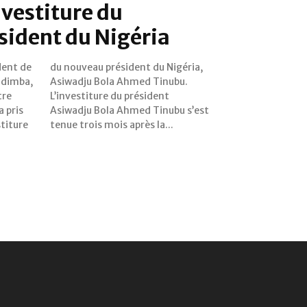
nvestiture du
sident du Nigéria
dent de
igéria,
ndimba,
inubu.
tre
ent
 pris
s’est
stiture
tenue trois mois après la...