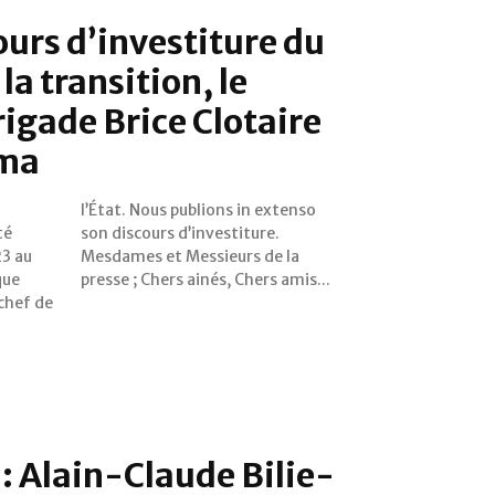
ours d’investiture du
la transition, le
rigade Brice Clotaire
ema
té
e.
23 au
e la
que
presse ; Chers ainés, Chers amis...
 chef de
: Alain-Claude Bilie-