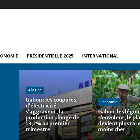
CONOMIE
PRÉSIDENTIELLE 2025
INTERNATIONAL
A la Une
Gabon : les coupures
Economie
d’électricité
s’aggravent, la
Gabon: les légu
production plonge de
s’envolent, le pl
13,2% au premier
devient plus rare
trimestre
moins cher