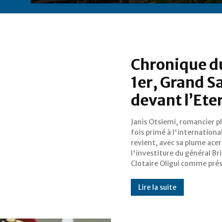
Chronique du
1er, Grand S
devant l’Ete
Janis Otsiemi, romancier p
de la transition au Gabon. 
fois primé à l'international
de plusieurs lettres ouvertes
revient, avec sa plume acer
publiées exclusivement sur
l'investiture du général Br
News241 dès octobre 202
Clotaire Oligui comme pré
Lire la suite