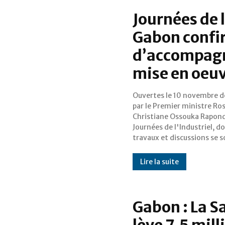
Journées de 
Gabon confi
d’accompagne
mise en oeuv
Ouvertes le 10 novembre d
articulés autour des stra
par le Premier ministre Ro
devant permettre d’« ancrer 
Christiane Ossouka Rapond
Gabon sur la voi
Journées de l'Industriel, do
développement industriel d
travaux et discussions se 
Lire la suite
Gabon : La 
lève 7,5 mill