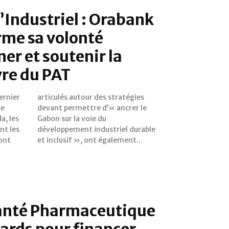
l’Industriel : Orabank
rme sa volonté
r et soutenir la
re du PAT
ernier
tégies
se
le
a, les
e du
nt les
urable
sont
et inclusif », ont également...
Santé Pharmaceutique
iards pour financer