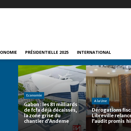
CONOMIE
PRÉSIDENTIELLE 2025
INTERNATIONAL
Economie
A la Une
Gabon : les 81 milliards
de fcfa déjà décaissés,
Dérogations fisca
la zone grise du
Libreville relanc
chantier d’Andeme
l’audit promis h