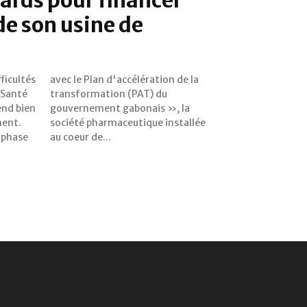
de son usine de
ficultés
on de la
a Santé
T) du
end bien
 », la
ment.
allée
 phase
au coeur de...