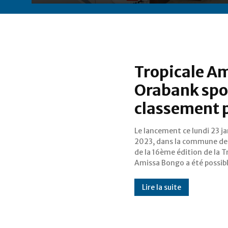
Tropicale Am
Orabank spon
classement 
Le lancement ce lundi 23 ja
au soutien de plusieurs g
2023, dans la commune de
artisans de cet événement 
de la 16ème édition de la T
parmi lesquels Orabank
Amissa Bongo a été possib
Lire la suite