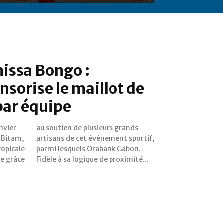
issa Bongo :
sorise le maillot de
par équipe
nvier
rands
 Bitam,
sportif,
ropicale
 Gabon.
le grâce
Fidèle à sa logique de proximité...