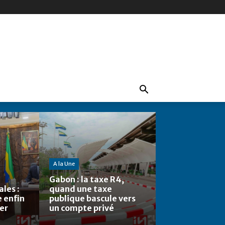
A la Une
Gabon : la taxe R4,
les :
quand une taxe
e enfin
publique bascule vers
ier
un compte privé