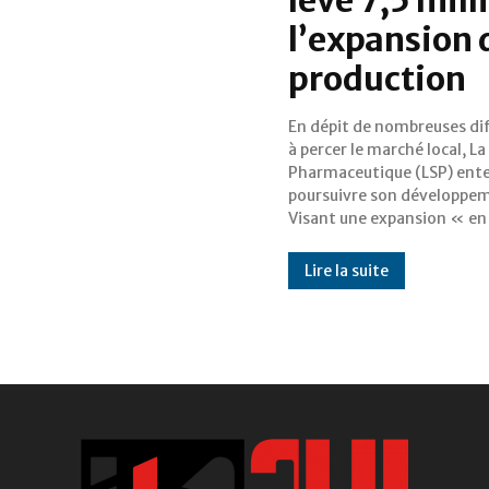
l’expansion 
production
En dépit de nombreuses dif
avec le Plan d'accélérati
à percer le marché local, L
transformation (PA
Pharmaceutique (LSP) ent
gouvernement gabonais
poursuivre son développe
société pharmaceutique inst
Visant une expansion « en
Lire la suite