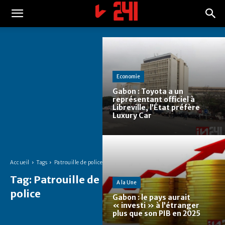
Economie
Gabon : Toyota a un
représentant officiel à
Libreville, l’État préfère
Luxury Car
Accueil
Tags
Patrouille de police
Tag:
Patrouille de
A la Une
police
Gabon : le pays aurait
« investi » à l’étranger
plus que son PIB en 2025