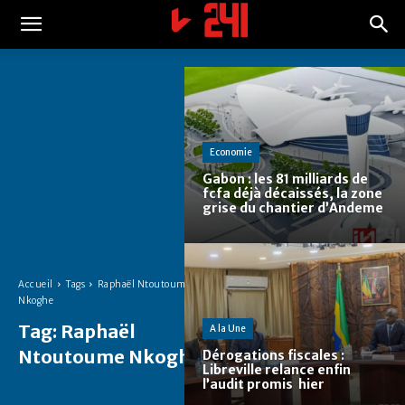
Economie
Gabon : les 81 milliards de
fcfa déjà décaissés, la zone
grise du chantier d’Andeme
Accueil
Tags
Raphaël Ntoutoume
Nkoghe
Tag:
Raphaël
A la Une
Ntoutoume Nkoghe
Dérogations fiscales :
Libreville relance enfin
l’audit promis hier