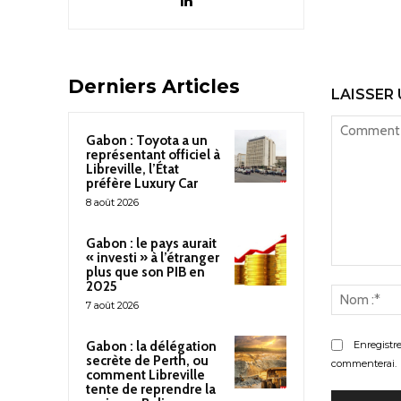
Derniers Articles
LAISSER
Gabon : Toyota a un
représentant officiel à
Libreville, l’État
préfère Luxury Car
8 août 2026
Gabon : le pays aurait
« investi » à l’étranger
plus que son PIB en
Commenter
2025
:
7 août 2026
Enregistr
Gabon : la délégation
secrète de Perth, ou
commenterai.
comment Libreville
tente de reprendre la