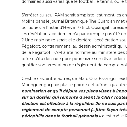
domaines aussi variés que le football, le tennis, ou l
S’arrêter au seul PAM serait simpliste, estiment les an
Molina dans le journal Britannique The Guardian met e
politiques, à l’instar d’Hervé Patrick Opiangah, prési
les révélations, ce dernier n’a par exemple pas été ent
? Une main noire serait-elle derrière l’accélération sou
Fégafoot, contrairement au destin administratif qui lu
de la Fégafoot, PAM a été nommé au ministère des Spor
offre qu’il a déclinée pour poursuivre son rêve fédéral
qualifier son arrestation de règlement de compte pol
C’est le cas, entre autres, de Marc Ona Essangui, lead
Mounguengui paie plus le prix de cet affront qu’autr
nomination et qu’il déjoue vos plans visant à imp
sur un dossier qui remonte d’avant la CAN? Toute
élection est effective à la régulière. Je ne suis pas
règlement de compte personnel (…)Une façon très h
pédophilie dans le football gabonais
»
a estimé le 