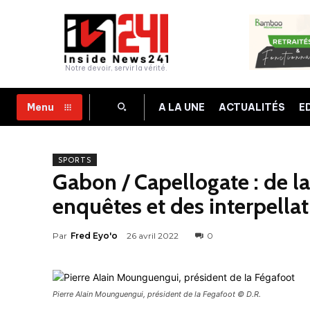
Notre devoir, servir la vérité.
A LA UNE
ACTUALITÉS
E
Menu
SPORTS
Gabon / Capellogate : de la
enquêtes et des interpella
Par
Fred Eyo'o
26 avril 2022
0
Pierre Alain Mounguengui, président de la Fegafoot © D.R.