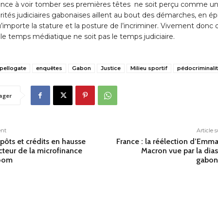
mence à voir tomber ses premières têtes ne soit perçu comme u
orités judiciaires gabonaises aillent au bout des démarches, en ép
u’importe la stature et la posture de l’incriminer. Vivement donc
le temps médiatique ne soit pas le temps judiciaire.
pellogate
enquêtes
Gabon
Justice
Milieu sportif
pédocriminali
ager
ent
Article 
pôts et crédits en hausse
France : la réélection d’Emm
cteur de la microfinance
Macron vue par la dia
boom
gabon