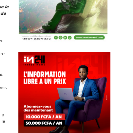
e le
 de
ec
ère
au
oins
 a
 le