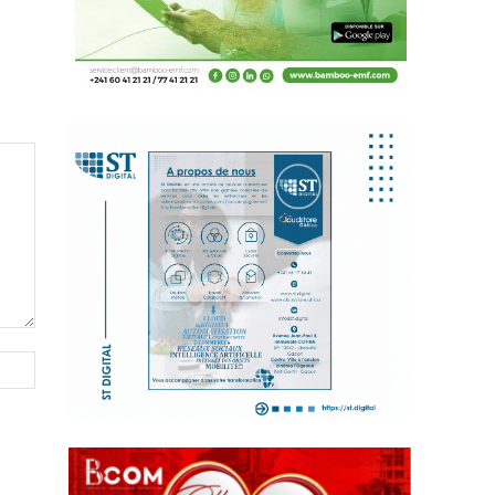
Site
: