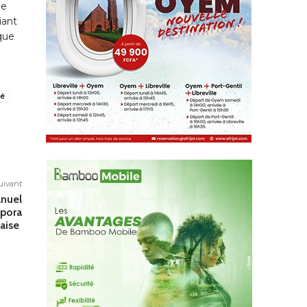
ne
iant
 que
té
suivant
anuel
spora
aise