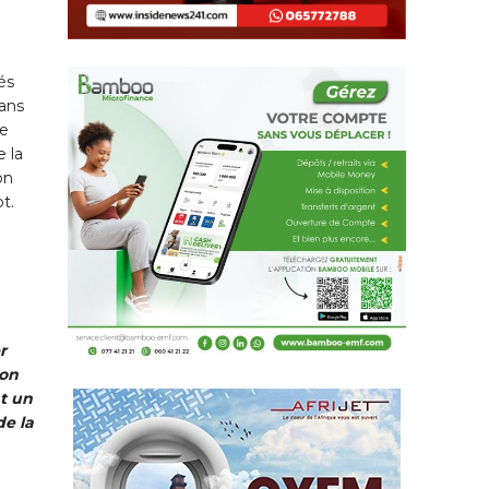
és
dans
re
e la
on
t.
r
son
nt un
de la