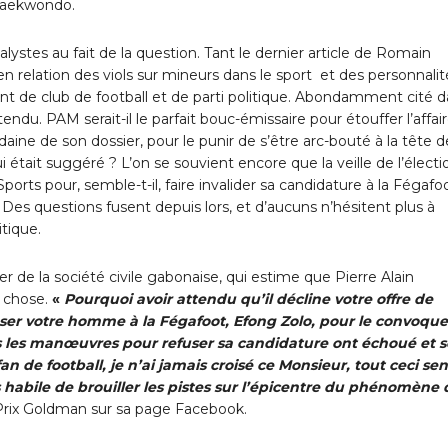
e taekwondo.
alystes au fait de la question. Tant le dernier article de Romain
n relation des viols sur mineurs dans le sport et des personnalit
dent de club de football et de parti politique. Abondamment cité 
endu. PAM serait-il le parfait bouc-émissaire pour étouffer l’affai
daine de son dossier, pour le punir de s’être arc-bouté à la tête d
i était suggéré ? L’on se souvient encore que la veille de l’électi
ts pour, semble-t-il, faire invalider sa candidature à la Fégafoo
. Des questions fusent depuis lors, et d’aucuns n’hésitent plus à
itique.
er de la société civile gabonaise, qui estime que Pierre Alain
e chose.
«
Pourquoi avoir attendu qu’il décline votre offre de
oser votre homme à la Fégafoot, Efong Zolo, pour le convoque
s les manœuvres pour refuser sa candidature ont échoué et 
 fan de football, je n’ai jamais croisé ce Monsieur, tout ceci se
abile de brouiller les pistes sur l’épicentre du phénomène 
Prix Goldman sur sa page Facebook.