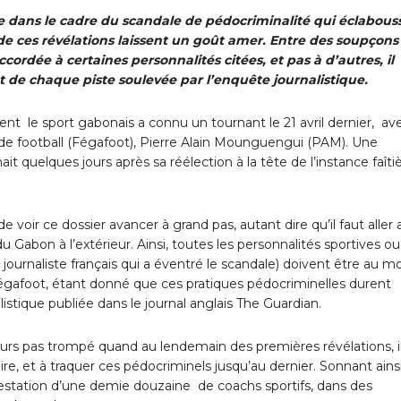
uée dans le cadre du scandale de pédocriminalité qui éclabouss
te de ces révélations laissent un goût amer. Entre des soupçons
cordée à certaines personnalités citées, et pas à d’autres, il
ut de chaque piste soulevée par l’enquête journalistique.
nt le sport gabonais a connu un tournant le 21 avril dernier, av
e de football (Fégafoot), Pierre Alain Mounguengui (PAM). Une
nait quelques jours après sa réélection à la tête de l’instance faîti
de voir ce dossier avancer à grand pas, autant dire qu’il faut aller 
 Gabon à l’extérieur. Ainsi, toutes les personnalités sportives ou
journaliste français qui a éventré le scandale) doivent être au m
Fégafoot, étant donné que ces pratiques pédocriminelles durent
istique publiée dans le journal anglais The Guardian.
eurs pas trompé quand au lendemain des premières révélations, il
aire, et à traquer ces pédocriminels jusqu’au dernier. Sonnant ainsi
rrestation d’une demie douzaine de coachs sportifs, dans des