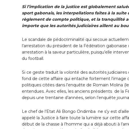
Si l’implication de la justice est globalement sal
sport gabonais, les interpellations faites à la sui
règlement de compte politique, et la tranquillité ac
importe que les autorités judiciaires aillent au bo
Le scandale de pédocriminalité qui secoue actuelleme
l’arrestation du président de la Fédération gabonais
arrestation à la saveur particulière, puisqu’elle interve
du football.
Si ce geste traduit la volonté des autorités judiciaires 
fond de cette affaire qui entache fortement l’image du
politiques citées dans l’enquête de Romain Molina (le 
entendues. Avec elles, les anciens présidents de la 
depuis une trentaine d’années, selon l’enquête journal
Le chef de l’Etat Ali Bongo Ondimba ne s’y est d’aill
appelé la Justice à faire toute la lumière sur cette aff
début de la chasse à l’homme qui a déjà abouti à l’a