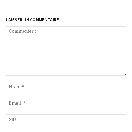
LAISSER UN COMMENTAIRE
Commenter
:
No
:*
Ema
:*
Sit
: