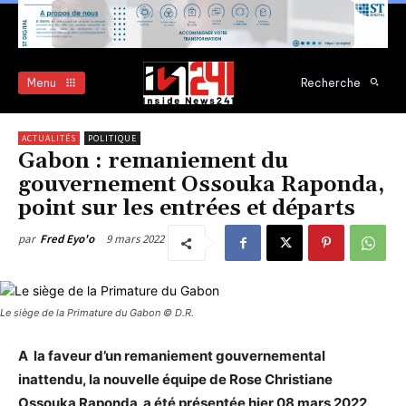
Menu
Recherche
ACTUALITÉS
POLITIQUE
Gabon : remaniement du
gouvernement Ossouka Raponda,
point sur les entrées et départs
9 mars 2022
par
Fred Eyo'o
Le siège de la Primature du Gabon © D.R.
A la faveur d’un remaniement gouvernemental
inattendu, la nouvelle équipe de Rose Christiane
Ossouka Raponda a été présentée hier 08 mars 2022,