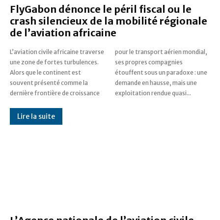
FlyGabon dénonce le péril fiscal ou le
crash silencieux de la mobilité régionale
de l’aviation africaine
L’aviation civile africaine traverse
pour le transport aérien mondial,
une zone de fortes turbulences.
ses propres compagnies
Alors que le continent est
étouffent sous un paradoxe : une
souvent présenté comme la
demande en hausse, mais une
dernière frontière de croissance
exploitation rendue quasi...
Lire la suite