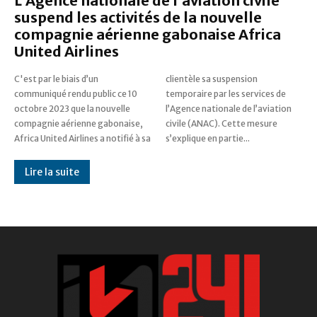
L’Agence nationale de l’aviation civile
suspend les activités de la nouvelle
compagnie aérienne gabonaise Africa
United Airlines
C'est par le biais d’un
clientèle sa suspension
communiqué rendu public ce 10
temporaire par les services de
octobre 2023 que la nouvelle
l’Agence nationale de l’aviation
compagnie aérienne gabonaise,
civile (ANAC). Cette mesure
Africa United Airlines a notifié à sa
s’explique en partie...
Lire la suite