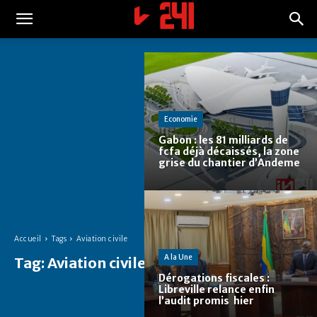
Economie
Gabon : les 81 milliards de
fcfa déjà décaissés, la zone
grise du chantier d’Andeme
Accueil
Tags
Aviation civile
A la Une
Tag:
Aviation civile
Dérogations fiscales :
Libreville relance enfin
l’audit promis hier