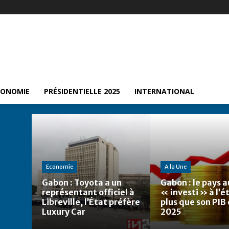
CONOMIE
PRÉSIDENTIELLE 2025
INTERNATIONAL
Economie
A la Une
Gabon : Toyota a un
Gabon : le pays a
représentant officiel à
« investi » à l’
Libreville, l’État préfère
plus que son PIB
Luxury Car
2025