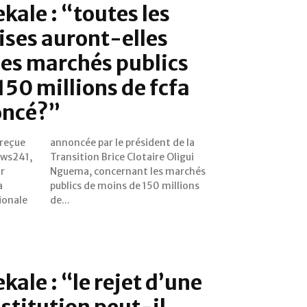
kale : “toutes les
ses auront-elles
es marchés publics
150 millions de fcfa
ncé?”
 reçue
 de la
ews241,
 Oligui
or
és
a
s
ionale
de...
kale : “le rejet d’une
stitution peut-il