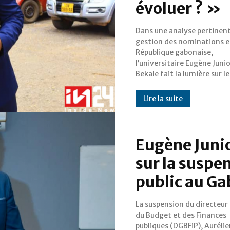
évoluer ? »
Dans une analyse pertinent
légal qui encadre cette pra
gestion des nominations 
l’Exécutif. Il tient tout de même
République gabonaise,
attirer l’attention sur la
l’universitaire Eugène Juni
politisation et le caractè
Bekale fait la lumière sur l
Lire la suite
Eugène Junio
sur la suspe
public au Ga
La suspension du directeur
Comptes publics, Charl
du Budget et des Finances
continue de faire couler encre et
publiques (DGBFiP), Auréli
salive. Face à l’absence d