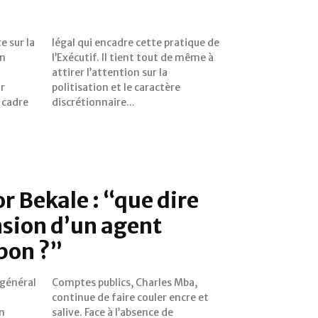
e sur la
tique de
en
 à
or
re
e cadre
discrétionnaire...
r Bekale : “que dire
nsion d’un agent
bon ?”
 général
es Mba,
en
e