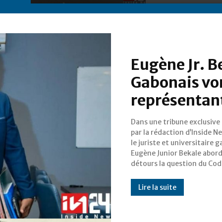
Eugène Jr. B
Gabonais von
représentant
Dans une tribune exclusive
électoral et de
par la rédaction d’Inside N
réaménagement après la v
le juriste et universitaire 
du “Oui” au référendum
Eugène Junior Bekale abor
novembre dernier.
détours la question du Cod
Lire la suite