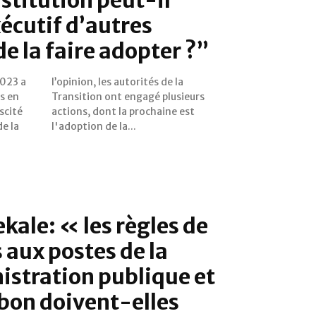
xécutif d’autres
de la faire adopter ?”
2023 a
 de la
es en
eurs
scité
e est
de la
l'adoption de la...
kale: « les règles de
aux postes de la
stration publique et
bon doivent-elles