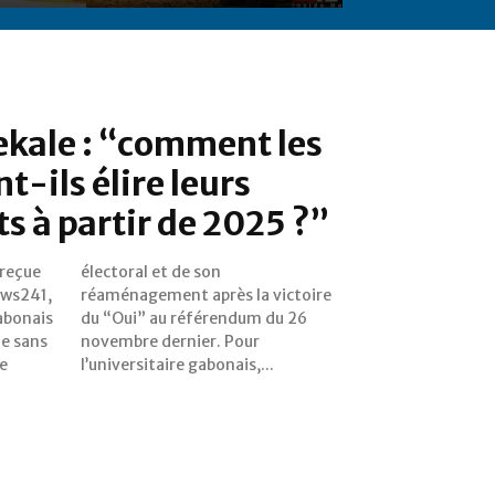
ekale : “comment les
t-ils élire leurs
s à partir de 2025 ?”
 reçue
 son
ews241,
ictoire
gabonais
 du 26
de sans
 Pour
e
l’universitaire gabonais,...