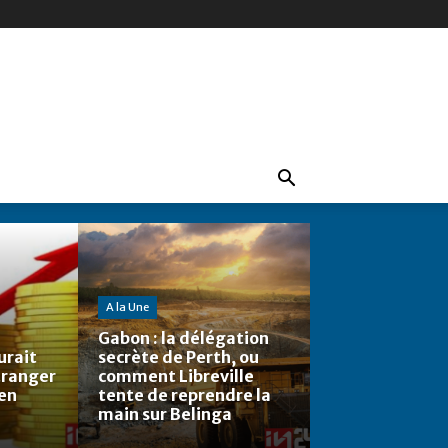
A la Une
Gabon : la délégation
urait
secrète de Perth, ou
étranger
comment Libreville
 en
tente de reprendre la
main sur Belinga