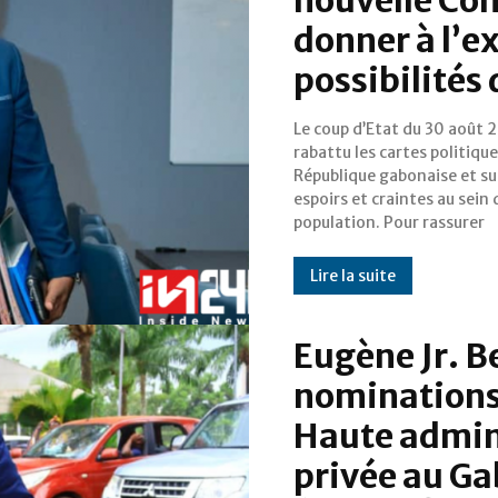
donner à l’e
possibilités 
Le coup d’Etat du 30 août 
l’opinion, les autorités
rabattu les cartes politiqu
Transition ont engagé plusi
République gabonaise et su
actions, dont la prochain
espoirs et craintes au sein 
population. Pour rassurer
Lire la suite
Eugène Jr. Be
nominations 
Haute admini
privée au Ga