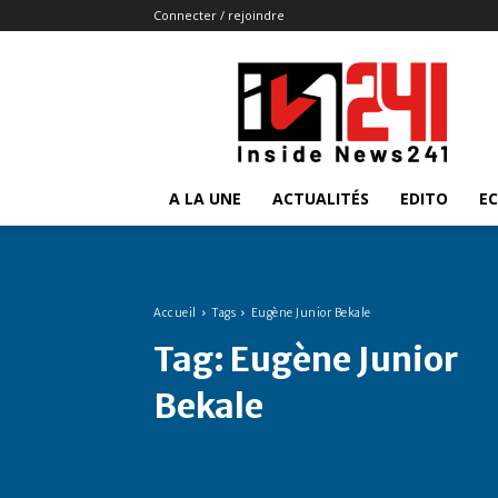
Connecter / rejoindre
Insidenews241
A LA UNE
ACTUALITÉS
EDITO
E
Accueil
Tags
Eugène Junior Bekale
Tag:
Eugène Junior
Bekale