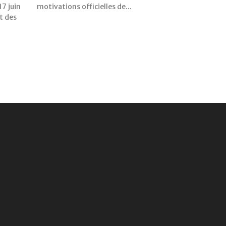
7 juin
motivations officielles de...
t des