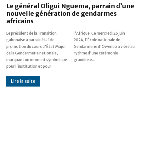
Le général Oligui Nguema, parrain d’une
nouvelle génération de gendarmes
africains
Le président de la Transition
l'Afrique. Ce mercredi 26 juin
gabonaise a parrainé la 16e
2024, l'École nationale de
promotion du cours d'État Major
Gendarmerie d'Owendo a vibré au
de la Gendarmerie nationale,
rythme d'une cérémonie
marquant un moment symbolique
grandiose...
pour l'institution et pour
Lire la suite