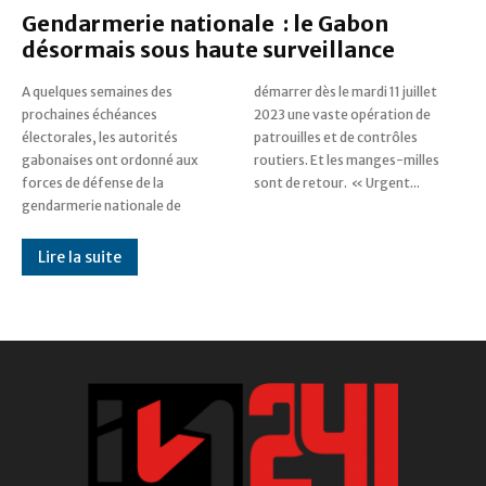
Gendarmerie nationale : le Gabon
désormais sous haute surveillance
A quelques semaines des
démarrer dès le mardi 11 juillet
prochaines échéances
2023 une vaste opération de
électorales, les autorités
patrouilles et de contrôles
gabonaises ont ordonné aux
routiers. Et les manges-milles
forces de défense de la
sont de retour. « Urgent...
gendarmerie nationale de
Lire la suite