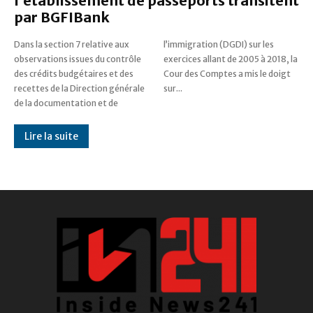
l’établissement de passeports transitent
par BGFIBank
Dans la section 7 relative aux
l’immigration (DGDI) sur les
observations issues du contrôle
exercices allant de 2005 à 2018, la
des crédits budgétaires et des
Cour des Comptes a mis le doigt
recettes de la Direction générale
sur...
de la documentation et de
Lire la suite