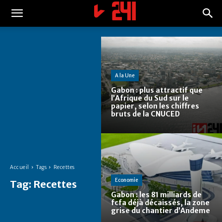
A la Une
Gabon : plus attractif que
l’Afrique du Sud sur le
papier, selon les chiffres
bruts de la CNUCED
Accueil
Tags
Recettes
Economie
Tag:
Recettes
Gabon : les 81 milliards de
fcfa déjà décaissés, la zone
grise du chantier d’Andeme